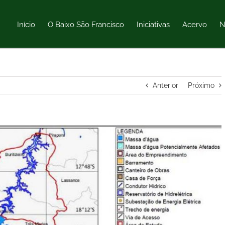
Início
O Baixo São Francisco
Iniciativas
Acervo
N
Anterior
Próximo