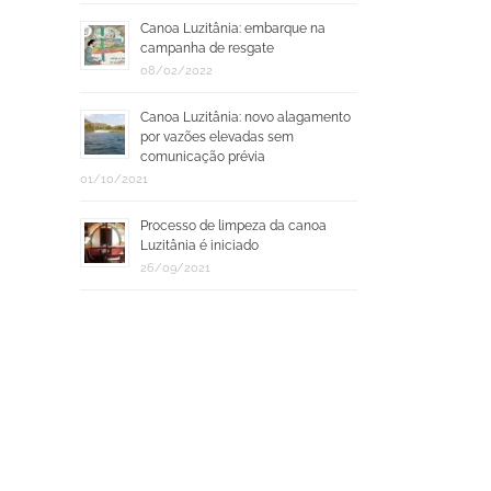
Canoa Luzitânia: embarque na
campanha de resgate
08/02/2022
Canoa Luzitânia: novo alagamento
por vazões elevadas sem
comunicação prévia
01/10/2021
Processo de limpeza da canoa
Luzitânia é iniciado
26/09/2021