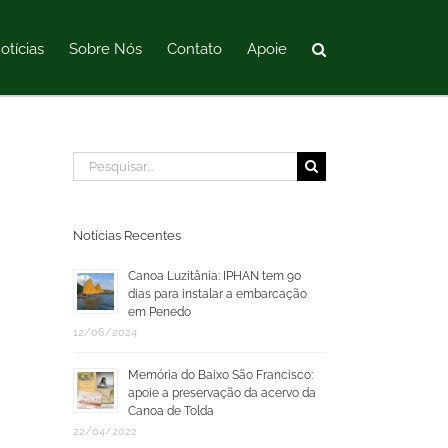
otícias
Sobre Nós
Contato
Apoie
Buscar
resultados
para:
Notícias Recentes
Canoa Luzitânia: IPHAN tem 90
dias para instalar a embarcação
em Penedo
12/06/2024
Memória do Baixo São Francisco:
apoie a preservação da acervo da
Canoa de Tolda
22/04/2022