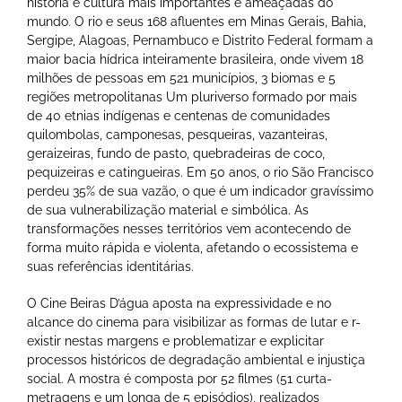
história e cultura mais importantes e ameaçadas do
mundo. O rio e seus 168 afluentes em Minas Gerais, Bahia,
Sergipe, Alagoas, Pernambuco e Distrito Federal formam a
maior bacia hídrica inteiramente brasileira, onde vivem 18
milhões de pessoas em 521 municípios, 3 biomas e 5
regiões metropolitanas Um pluriverso formado por mais
de 40 etnias indígenas e centenas de comunidades
quilombolas, camponesas, pesqueiras, vazanteiras,
geraizeiras, fundo de pasto, quebradeiras de coco,
pequizeiras e catingueiras. Em 50 anos, o rio São Francisco
perdeu 35% de sua vazão, o que é um indicador gravíssimo
de sua vulnerabilização material e simbólica. As
transformações nesses territórios vem acontecendo de
forma muito rápida e violenta, afetando o ecossistema e
suas referências identitárias.
O Cine Beiras D’água aposta na expressividade e no
alcance do cinema para visibilizar as formas de lutar e r-
existir nestas margens e problematizar e explicitar
processos históricos de degradação ambiental e injustiça
social. A mostra é composta por 52 filmes (51 curta-
metragens e um longa de 5 episódios), realizados