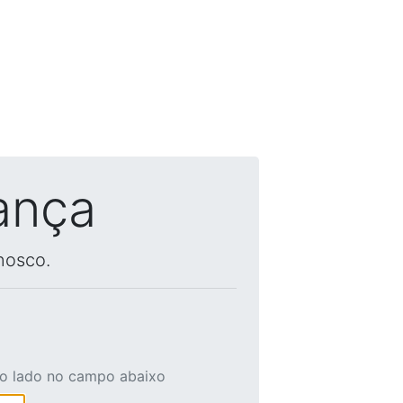
ança
nosco.
ao lado no campo abaixo