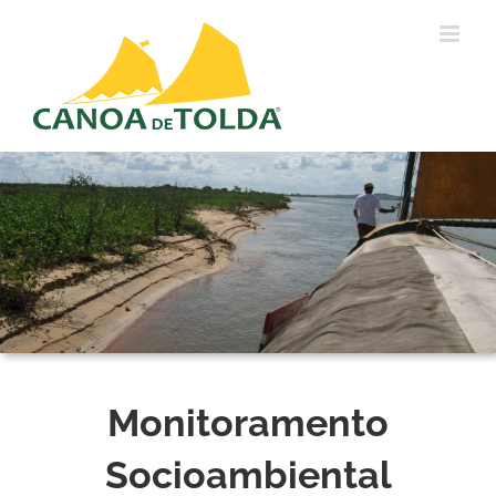
Ir
para
o
conteúdo
Monitoramento
Socioambiental