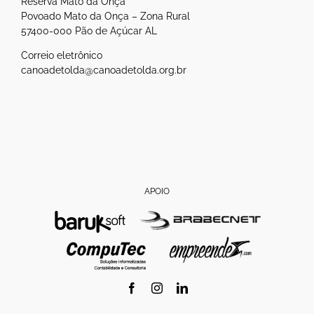
Reserva Mato da Onça
Povoado Mato da Onça – Zona Rural
57400-000 Pão de Açúcar AL
Correio eletrônico
canoadetolda@canoadetolda.org.br
APOIO
Facebook
Instagram
LinkedIn