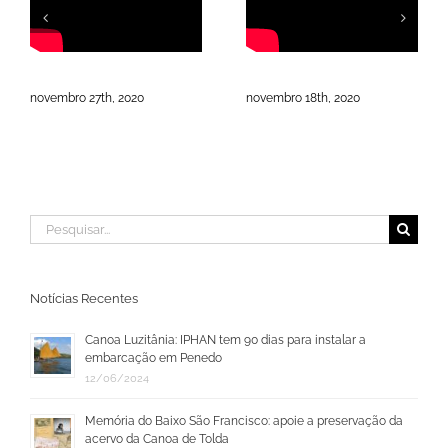
Peixes do Velho Chico
Saúde! Velho Chico
novembro 27th, 2020
novembro 18th, 2020
Buscar
resultados
para:
Notícias Recentes
Canoa Luzitânia: IPHAN tem 90 dias para instalar a
embarcação em Penedo
12/06/2024
Memória do Baixo São Francisco: apoie a preservação da
acervo da Canoa de Tolda