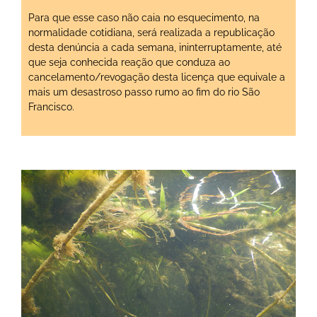
Para que esse caso não caia no esquecimento, na
normalidade cotidiana, será realizada a republicação
desta denúncia a cada semana, ininterruptamente, até
que seja conhecida reação que conduza ao
cancelamento/revogação desta licença que equivale a
mais um desastroso passo rumo ao fim do rio São
Francisco.