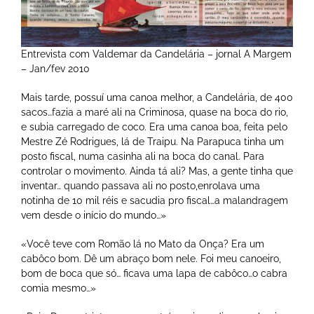
Entrevista com Valdemar da Candelária – jornal A Margem
– Jan/fev 2010
Mais tarde, possuí uma canoa melhor, a Candelária, de 400
sacos…fazia a maré ali na Criminosa, quase na boca do rio,
e subia carregado de coco. Era uma canoa boa, feita pelo
Mestre Zé Rodrigues, lá de Traipu. Na Parapuca tinha um
posto fiscal, numa casinha ali na boca do canal. Para
controlar o movimento. Ainda tá ali? Mas, a gente tinha que
inventar… quando passava ali no posto,enrolava uma
notinha de 10 mil réis e sacudia pro fiscal…a malandragem
vem desde o início do mundo…»
«Você teve com Romão lá no Mato da Onça? Era um
cabôco bom. Dê um abraço bom nele. Foi meu canoeiro,
bom de boca que só… ficava uma lapa de cabôco…o cabra
comia mesmo…»