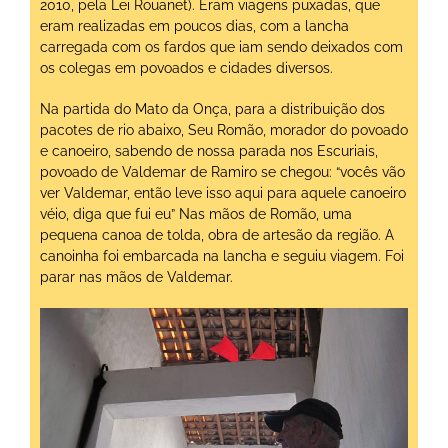
2010, pela Lei Rouanet). Eram viagens puxadas, que
eram realizadas em poucos dias, com a lancha
carregada com os fardos que iam sendo deixados com
os colegas em povoados e cidades diversos.
Na partida do Mato da Onça, para a distribuição dos
pacotes de rio abaixo, Seu Romão, morador do povoado
e canoeiro, sabendo de nossa parada nos Escuriais,
povoado de Valdemar de Ramiro se chegou: “vocês vão
ver Valdemar, então leve isso aqui para aquele canoeiro
véio, diga que fui eu” Nas mãos de Romão, uma
pequena canoa de tolda, obra de artesão da região. A
canoinha foi embarcada na lancha e seguiu viagem. Foi
parar nas mãos de Valdemar.