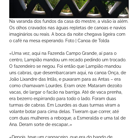
Na varanda dos fundos da casa do mestre, a visão ia além.
Os olhos cravados nas águas repletas de canoas e navios
imaginários ou reais. A boca da noite chegava ligeira com
o café na mesa esperando. Foto | Canoa de Tolda
«Uma vez, aqui na Fazenda Campo Grande, aí para o
centro, Lampião mandou um recado pedindo um trocado.
O fazendeiro se negou. Foi então que Lampião mandou
uns cabras, que desembarcaram aqui, na canoa Onça, de
João Lixandre das Intãs, e puxaram para as Antas – era
como chamavam Lourdes. Eram onze. Mataram dezoito
vacas, de largar o facão na barriga. Até de vaca prenha,
era bezerro espirrando para todo o lado. Foram duas
turmas de cabras. Em Lourdes as duas turmas viram a
volante botar para cima delas. Tiveram que correr, até
com duas mulheres a reboque, a Esmeralda e uma tal de
Ana. Deram sorte de escapar…»
«Depois, teve um cangaceiro, que era do bando de