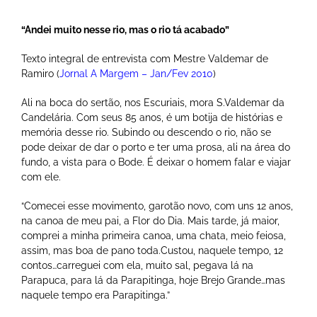
“Andei muito nesse rio, mas o rio tá acabado”
Texto integral de entrevista com Mestre Valdemar de
Ramiro (
Jornal A Margem – Jan/Fev 2010
)
Ali na boca do sertão, nos Escuriais, mora S.Valdemar da
Candelária. Com seus 85 anos, é um botija de histórias e
memória desse rio. Subindo ou descendo o rio, não se
pode deixar de dar o porto e ter uma prosa, ali na área do
fundo, a vista para o Bode. É deixar o homem falar e viajar
com ele.
“Comecei esse movimento, garotão novo, com uns 12 anos,
na canoa de meu pai, a Flor do Dia. Mais tarde, já maior,
comprei a minha primeira canoa, uma chata, meio feiosa,
assim, mas boa de pano toda.Custou, naquele tempo, 12
contos…carreguei com ela, muito sal, pegava lá na
Parapuca, para lá da Parapitinga, hoje Brejo Grande…mas
naquele tempo era Parapitinga.”