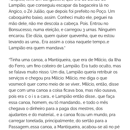
Lampião, que conseguiu escapar da bagaceira lá no
Angico, o Zé Julião, que depois foi prefeito no Poço. Um
caboquinho baixo, assim. Conheci muito ele, peguei na
mão dele, não me descola a cabeça. Pois. Entrou no
Bonsucesso, numa eleição, e carregou 3 urnas. Ninguém
encarou. Ele dizia, quem quiser quevenha, que eu estou
levando as urna… Era assim a coisa naquele tempo…e
Lampião era quem mandava.”
“Tinha uma canoa, a Mantiqueira, que era de Milício, da Ilha
do Ferro, um fino coiteiro de Lampião. Era tudo oculto, mas
se falava muito nisso. Um dia, Lampião queria retribuir os
serviços e chegou pra Milício: Milício, me diga o que
vosmecê quer como meio de se viver… Milício, então, disse
que com uma canoa a coisa ficava boa, mas não ousava,
pois era c o i s a cara… e Lampião então disse… que faça
essa canoa, homem, eu tô mandando… e todo o mês
chegava o dinheiro para a paga dos mestres, dos
ajudantes e do material… e a canoa ficou um mundo, pra
carregar tonelada, principalmente, do sertão para a
Passagem…essa canoa, a Mantiqueira, acabou-se ali no pé