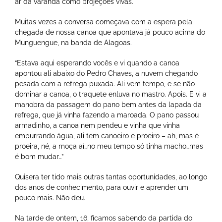
ar da varanda como projeções vivas.
Muitas vezes a conversa começava com a espera pela
chegada de nossa canoa que apontava já pouco acima do
Munguengue, na banda de Alagoas.
“Estava aqui esperando vocês e vi quando a canoa
apontou ali abaixo do Pedro Chaves, a nuvem chegando
pesada com a refrega puxada. Ali vem tempo, e se não
dominar a canoa, o traquete enluva no mastro. Apois. E vi a
manobra da passagem do pano bem antes da lapada da
refrega, que já vinha fazendo a maroada. O pano passou
armadinho, a canoa nem pendeu e vinha que vinha
empurrando água, ali tem canoeiro e proeiro – ah, mas é
proeira, né, a moça aí…no meu tempo só tinha macho…mas
é bom mudar…”
Quisera ter tido mais outras tantas oportunidades, ao longo
dos anos de conhecimento, para ouvir e aprender um
pouco mais. Não deu.
Na tarde de ontem, 16, ficamos sabendo da partida do