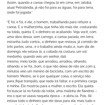
Assim, quando a canoa chegou lá em cima, em Jatobá,
atual Petrolândia, já não foi para as águas, foi para terra,
onde foi jogada.”
“E foi, e foi, e ele, o homem, trabalhando para refazer a
canoa. E a mulherzinha, que tinha ido mais ele, costurando
na tolda, quieta. E o dinheiro se acabando. Veja você, com
uma obra dessa, sem carrego, a canoa parada, em terra
estranha…tudo contra… o dinheiro que restava, já comido de
três partes, uma… e o trabalho ainda muito…e, num dia de
domingo, ele estava lá, a coitada na costura, um sol
medonho, quando veio um senhor, dali
mesmo, meio lorde, que arrodiou, arrodiou, olhando,
olhando, e se foi… bom, o que não deixa de não ser…com 5
minutos veio um menino de bicicleta, com um escrito do
homem: Mestre, se é por qualquer coisa, o serviço não
para…fique tranqüilo, que nada irá faltar, e a primeira carga
é minha. Ele mostrou para a mulher, o escrito. Ela quieta
foi buscar lá no fundo da tolda, uma malinha de flandres –
era o que se usava naquela época – e abriu-la. Pois. Ali
estava todo o dinheiro que ele dava para ela, mais tudo o