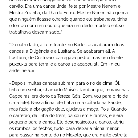
carvão. Era uma canoa linda, feita por Mestre Nenem e
Mestre Zuzinha, da Ilha do Ferro… Mestre Nenen não queria
que ninguém ficasse olhando quando ele trabalhava, tinha
o lombo com um couro que era um dedo, mode o sol…só
trabalhava descamisado…”
“Do outro lado, ali em frente, no Bode, se acabaram duas
canoas, a Diligência e a Lusitana. Se acabaram ali. A
Lusitana, de Cristóvão, carregava pedra, mas um dia ele
puxou-la para terra, e a canoa se acabou ali. Em 49 eu
andei nela…»
«Depois, muitas canoas subiram para o rio de cima. Ói,
tinha um senhor, chamado Moisés Tambangue, morava nas
Capoeiras, era dono da Tereza Góis. Bom, vou para o rio de
cima [ele]. Nessa linha, ele tinha uma coitada na Saúde,
mas fazia a obrigação dele, ajudava a moça. Pois. Quando
o carretão, da linha do trem, baixou em Piranhas, ele era
pequeno para a canoa. Ele desencaixotou a canoa, abriu
os rombos, os fechos, tudo, para deixar a bicha menor –
para passar na ponte do rio Moxotó, que era muito estreita.