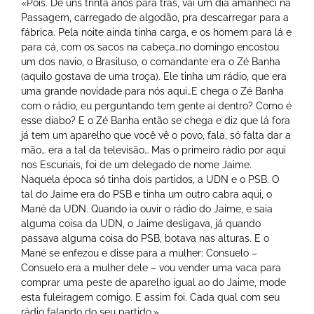
«Pois. De uns trinta anos para trás, vai um dia amanheci na
Passagem, carregado de algodão, pra descarregar para a
fábrica. Pela noite ainda tinha carga, e os homem para lá e
para cá, com os sacos na cabeça…no domingo encostou
um dos navio, o Brasiluso, o comandante era o Zé Banha
(aquilo gostava de uma troça). Ele tinha um rádio, que era
uma grande novidade para nós aqui…E chega o Zé Banha
com o rádio, eu perguntando tem gente aí dentro? Como é
esse diabo? E o Zé Banha então se chega e diz que lá fora
já tem um aparelho que você vê o povo, fala, só falta dar a
mão… era a tal da televisão… Mas o primeiro rádio por aqui
nos Escuriais, foi de um delegado de nome Jaime.
Naquela época só tinha dois partidos, a UDN e o PSB. O
tal do Jaime era do PSB e tinha um outro cabra aqui, o
Mané da UDN. Quando ia ouvir o rádio do Jaime, e saia
alguma coisa da UDN, o Jaime desligava, já quando
passava alguma coisa do PSB, botava nas alturas. E o
Mané se enfezou e disse para a mulher: Consuelo –
Consuelo era a mulher dele – vou vender uma vaca para
comprar uma peste de aparelho igual ao do Jaime, mode
esta fuleiragem comigo. E assim foi. Cada qual com seu
rádio falando do seu partido.»