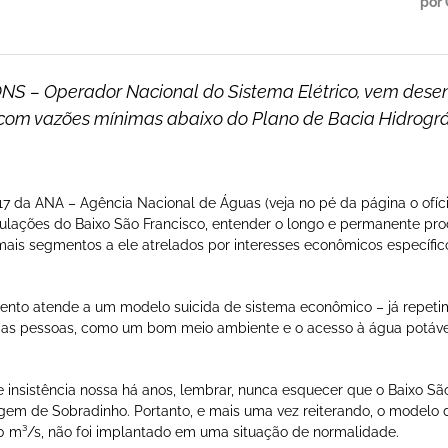
por 
o ONS – Operador Nacional do Sistema Elétrico, vem d
om vazões mínimas abaixo do Plano de Bacia Hidrográf
7 da ANA – Agência Nacional de Águas (veja no pé da página o ofíci
ulações do Baixo São Francisco, entender o longo e permanente pr
emais segmentos a ele atrelados por interesses econômicos específico
nto atende a um modelo suicida de sistema econômico – já repeti
s das pessoas, como um bom meio ambiente e o acesso à água potável
de insistência nossa há anos, lembrar, nunca esquecer que o Baixo S
gem de Sobradinho. Portanto, e mais uma vez reiterando, o modelo
0 m³/s, não foi implantado em uma situação de normalidade.