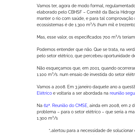
Vamos ter, agora de modo formal, regulamentado
elaborado pelo CBHSF – Comitê da Bacia Hidrográf
manter o rio com saúde, e para tal comprovação n
ecossistemas é de 1.300 m³/s (hum mil e trezent
Mas, esse valor, os especificados 700 m³/s teriam
Podemos entender que não. Que se trata, na ver
pelo setor elétrico, que percebeu oportunidade 
Não esqueçamos que, em 2001, quando ocorreram 
1.100 m³/s. num ensaio de investida do setor elétr
Vamos a 2008. Em 3 janeiro daquele ano a quest
Elétrico
e voltaria a ser abordada na
reunião seg
Na
62ª. Reunião do CMSE
, ainda em 2008, em 2 d
problema – para o setor elétrico – que seria a m
1.300 m³/s
“…alertou para a necessidade de solucionar