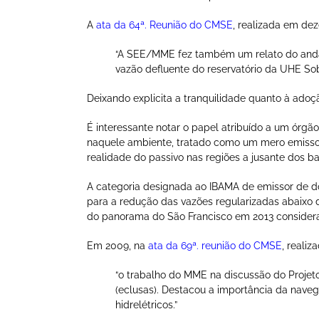
A
ata da 64ª. Reunião do CMSE
, realizada em de
“A SEE/MME fez também um relato do anda
vazão defluente do reservatório da UHE S
Deixando explicita a tranquilidade quanto à adoç
É interessante notar o papel atribuído a um órgã
naquele ambiente, tratado como um mero emissor
realidade do passivo nas regiões a jusante dos
A categoria designada ao IBAMA de emissor de do
para a redução das vazões regularizadas abaixo d
do panorama do São Francisco em 2013 considera
Em 2009, na
ata da 69ª. reunião do CMSE
, realiz
“o trabalho do MME na discussão do Projeto 
(eclusas). Destacou a importância da navega
hidrelétricos.”