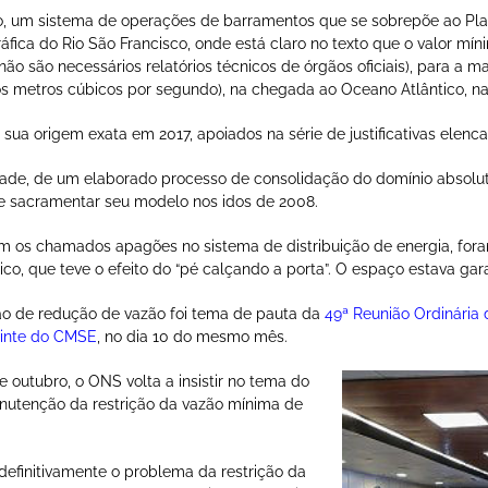
, um sistema de operações de barramentos que se sobrepõe ao Plano
ica do Rio São Francisco, onde está claro no texto que o valor míni
ão são necessários relatórios técnicos de órgãos oficiais), para a 
os metros cúbicos por segundo), na chegada ao Oceano Atlântico, na
 sua origem exata em 2017, apoiados na série de justificativas elen
dade, de um elaborado processo de consolidação do domínio absolut
de sacramentar seu modelo nos idos de 2008.
os chamados apagões no sistema de distribuição de energia, fora
ico, que teve o efeito do “pé calçando a porta”. O espaço estava gar
ão de redução de vazão foi tema de pauta da
49ª Reunião Ordinária
uinte do CMSE
, no dia 10 do mesmo mês.
e outubro, o ONS volta a insistir no tema do
anutenção da restrição da vazão mínima de
 definitivamente o problema da restrição da