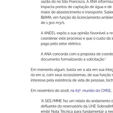
vazão do rio São Francisco. A ANA informou
impacta pontos de captação de água e d
maior de abastecimento e transporte. Salie
IBAMA, em função do licenciamento ambien
de 1.300 m3/s.
A ANEEL expôs a sua opinião favorável a 
coordenar este processo e que o custo da
pago pelo setor elétrico.
A ANA concorda com a proposta de coorden
documento formalizando a solicitação.”
Em momento algum, basta ver a ata em sua ínteg
rio em si, com seus ecossistemas, de sua função
interesse pela existência de vida de pessoas, bich
Em novembro de 2008,
na 63ª. reunião do CMSE
,
“A SEE/MME fez um relato do andamento d
defluente do reservatório da UHE Sobradinh
emitir Nota Técnica para fundamentar a ne