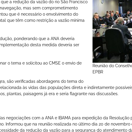
 que a redução da vazão do rio São Francisco
e navegação, mas sem comprometimento
ntou que é necessário o envolvimento do
tal que têm como restrição a vazão mínima
redução, ponderando que a ANA deveria
 implementação desta medida deveria ser
ar o tema e solicitou ao CMSE o envio de
Reunião do Conselho
EPBR
ra, são verificadas abordagens do tema do
 relacionada às vidas das populações direta e indiretamente possí
os, plantas, paisagens já era e seria flagrante nas discussões.
as negociações com a ANA e IBAMA para expedição da Resolução p
o. Informou que na reunião realizada no último dia 20 de novembro 
cessidade da redução da vazão para a segurança do atendimento da