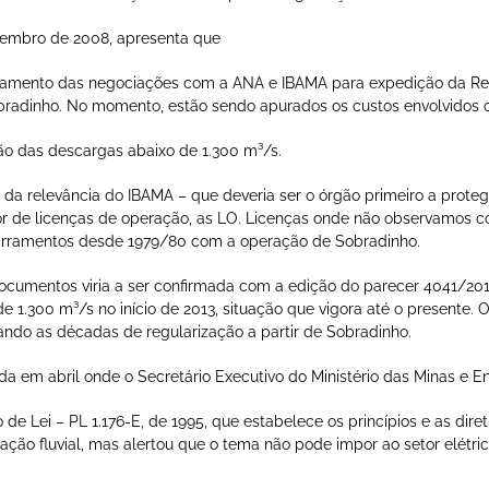
zembro de 2008, apresenta que
mento das negociações com a ANA e IBAMA para expedição da Res
obradinho. No momento, estão sendo apurados os custos envolvidos
ão das descargas abaixo de 1.300 m³/s.
o da relevância do IBAMA – que deveria ser o órgão primeiro a prote
 de licenças de operação, as LO. Licenças onde não observamos c
 barramentos desde 1979/80 com a operação de Sobradinho.
cumentos viria a ser confirmada com a edição do parecer 4041/2013
e 1.300 m³/s no início de 2013, situação que vigora até o presente
ndo as décadas de regularização a partir de Sobradinho.
ada em abril onde o Secretário Executivo do Ministério das Minas e E
de Lei – PL 1.176-E, de 1995, que estabelece os princípios e as dire
ção fluvial, mas alertou que o tema não pode impor ao setor elétrico