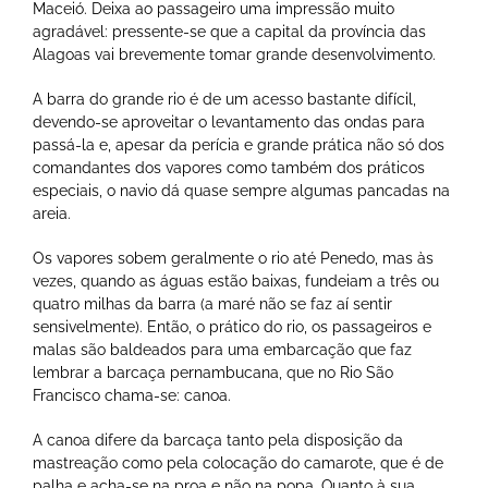
Maceió. Deixa ao passageiro uma impressão muito
agradável: pressente-se que a capital da província das
Alagoas vai brevemente tomar grande desenvolvimento.
A barra do grande rio é de um acesso bastante difícil,
devendo-se aproveitar o levantamento das ondas para
passá-la e, apesar da perícia e grande prática não só dos
comandantes dos vapores como também dos práticos
especiais, o navio dá quase sempre algumas pancadas na
areia.
Os vapores sobem geralmente o rio até Penedo, mas às
vezes, quando as águas estão baixas, fundeiam a três ou
quatro milhas da barra (a maré não se faz aí sentir
sensivelmente). Então, o prático do rio, os passageiros e
malas são baldeados para uma embarcação que faz
lembrar a barcaça pernambucana, que no Rio São
Francisco chama-se: canoa.
A canoa difere da barcaça tanto pela disposição da
mastreação como pela colocação do camarote, que é de
palha e acha-se na proa e não na popa. Quanto à sua