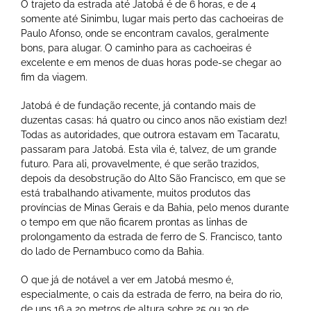
O trajeto da estrada até Jatobá é de 6 horas, e de 4
somente até Sinimbu, lugar mais perto das cachoeiras de
Paulo Afonso, onde se encontram cavalos, geralmente
bons, para alugar. O caminho para as cachoeiras é
excelente e em menos de duas horas pode-se chegar ao
fim da viagem.
Jatobá é de fundação recente, já contando mais de
duzentas casas: há quatro ou cinco anos não existiam dez!
Todas as autoridades, que outrora estavam em Tacaratu,
passaram para Jatobá. Esta vila é, talvez, de um grande
futuro. Para ali, provavelmente, é que serão trazidos,
depois da desobstrução do Alto São Francisco, em que se
está trabalhando ativamente, muitos produtos das
províncias de Minas Gerais e da Bahia, pelo menos durante
o tempo em que não ficarem prontas as linhas de
prolongamento da estrada de ferro de S. Francisco, tanto
do lado de Pernambuco como da Bahia.
O que já de notável a ver em Jatobá mesmo é,
especialmente, o cais da estrada de ferro, na beira do rio,
de uns 16 a 20 metros de altura sobre 25 ou 30 de