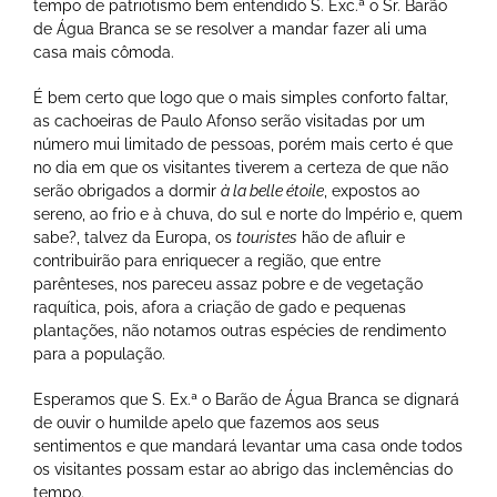
tempo de patriotismo bem entendido S. Exc.ª o Sr. Barão
de Água Branca se se resolver a mandar fazer ali uma
casa mais cômoda.
É bem certo que logo que o mais simples conforto faltar,
as cachoeiras de Paulo Afonso serão visitadas por um
número mui limitado de pessoas, porém mais certo é que
no dia em que os visitantes tiverem a certeza de que não
serão obrigados a dormir
à la belle étoile
, expostos ao
sereno, ao frio e à chuva, do sul e norte do Império e, quem
sabe?, talvez da Europa, os
touristes
hão de afluir e
contribuirão para enriquecer a região, que entre
parênteses, nos pareceu assaz pobre e de vegetação
raquítica, pois, afora a criação de gado e pequenas
plantações, não notamos outras espécies de rendimento
para a população.
Esperamos que S. Ex.ª o Barão de Água Branca se dignará
de ouvir o humilde apelo que fazemos aos seus
sentimentos e que mandará levantar uma casa onde todos
os visitantes possam estar ao abrigo das inclemências do
tempo.