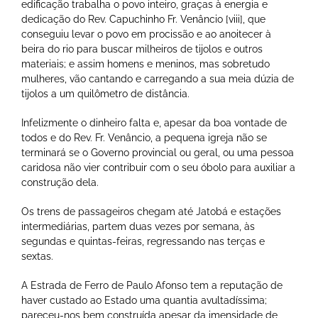
edificação trabalha o povo inteiro, graças à energia e
dedicação do Rev. Capuchinho Fr. Venâncio [viii], que
conseguiu levar o povo em procissão e ao anoitecer à
beira do rio para buscar milheiros de tijolos e outros
materiais; e assim homens e meninos, mas sobretudo
mulheres, vão cantando e carregando a sua meia dúzia de
tijolos a um quilômetro de distância.
Infelizmente o dinheiro falta e, apesar da boa vontade de
todos e do Rev. Fr. Venâncio, a pequena igreja não se
terminará se o Governo provincial ou geral, ou uma pessoa
caridosa não vier contribuir com o seu óbolo para auxiliar a
construção dela.
Os trens de passageiros chegam até Jatobá e estações
intermediárias, partem duas vezes por semana, às
segundas e quintas-feiras, regressando nas terças e
sextas.
A Estrada de Ferro de Paulo Afonso tem a reputação de
haver custado ao Estado uma quantia avultadíssima;
pareceu-nos bem construída apesar da imensidade de