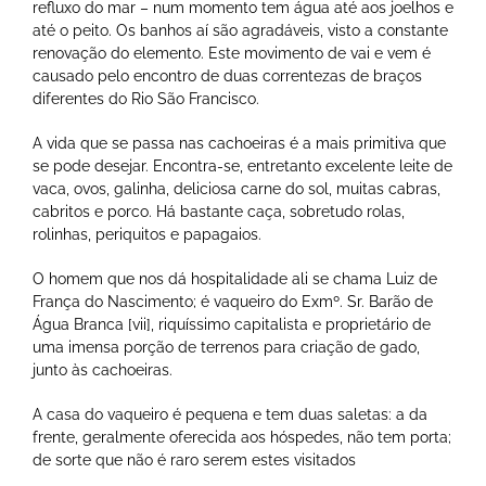
refluxo do mar – num momento tem água até aos joelhos e
até o peito. Os banhos aí são agradáveis, visto a constante
renovação do elemento. Este movimento de vai e vem é
causado pelo encontro de duas correntezas de braços
diferentes do Rio São Francisco.
A vida que se passa nas cachoeiras é a mais primitiva que
se pode desejar. Encontra-se, entretanto excelente leite de
vaca, ovos, galinha, deliciosa carne do sol, muitas cabras,
cabritos e porco. Há bastante caça, sobretudo rolas,
rolinhas, periquitos e papagaios.
O homem que nos dá hospitalidade ali se chama Luiz de
França do Nascimento; é vaqueiro do Exmº. Sr. Barão de
Água Branca [vii], riquíssimo capitalista e proprietário de
uma imensa porção de terrenos para criação de gado,
junto às cachoeiras.
A casa do vaqueiro é pequena e tem duas saletas: a da
frente, geralmente oferecida aos hóspedes, não tem porta;
de sorte que não é raro serem estes visitados