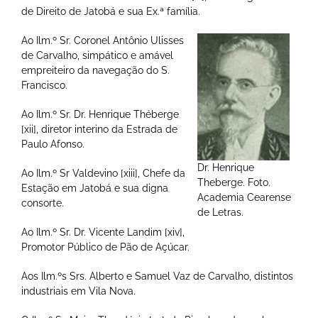
de Direito de Jatobá e sua Ex.ª família.
Ao Ilm.º Sr. Coronel Antônio Ulisses
de Carvalho, simpático e amável
empreiteiro da navegação do S.
Francisco.
Ao Ilm.º Sr. Dr. Henrique Théberge
[xii], diretor interino da Estrada de
Paulo Afonso.
Dr. Henrique
Ao Ilm.º Sr Valdevino [xiii], Chefe da
Theberge. Foto.
Estação em Jatobá e sua digna
Academia Cearense
consorte.
de Letras.
Ao Ilm.º Sr. Dr. Vicente Landim [xiv],
Promotor Público de Pão de Açúcar.
Aos Ilm.ºs Srs. Alberto e Samuel Vaz de Carvalho, distintos
industriais em Vila Nova.