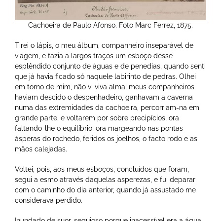
Cachoeira de Paulo Afonso. Foto Marc Ferrez, 1875.
Tirei o lápis, o meu álbum, companheiro inseparável de
viagem, e fazia a largos traços um esboço desse
esplêndido conjunto de águas e de penedias, quando senti
que já havia ficado só naquele labirinto de pedras. Olhei
em torno de mim, não vi viva alma; meus companheiros
haviam descido o despenhadeiro, ganhavam a caverna
numa das extremidades da cachoeira, percorriam-na em
grande parte, e voltarem por sobre precipícios, ora
faltando-lhe o equilíbrio, ora margeando nas pontas
ásperas do rochedo, feridos os joelhos, o facto rodo e as
mãos calejadas.
Voltei, pois, aos meus esboços, concluídos que foram,
segui a esmo através daquelas asperezas, e fui deparar
com o caminho do dia anterior, quando já assustado me
considerava perdido.
Inundado de suor, sequioso porque inacessível era a água