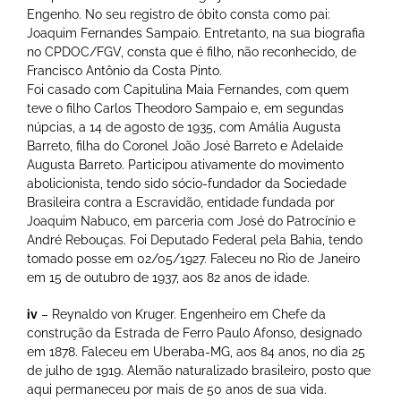
Engenho. No seu registro de óbito consta como pai:
Joaquim Fernandes Sampaio. Entretanto, na sua biografia
no CPDOC/FGV, consta que é filho, não reconhecido, de
Francisco Antônio da Costa Pinto.
Foi casado com Capitulina Maia Fernandes, com quem
teve o filho Carlos Theodoro Sampaio e, em segundas
núpcias, a 14 de agosto de 1935, com Amália Augusta
Barreto, filha do Coronel João José Barreto e Adelaide
Augusta Barreto. Participou ativamente do movimento
abolicionista, tendo sido sócio-fundador da Sociedade
Brasileira contra a Escravidão, entidade fundada por
Joaquim Nabuco, em parceria com José do Patrocínio e
André Rebouças. Foi Deputado Federal pela Bahia, tendo
tomado posse em 02/05/1927. Faleceu no Rio de Janeiro
em 15 de outubro de 1937, aos 82 anos de idade.
iv
– Reynaldo von Kruger. Engenheiro em Chefe da
construção da Estrada de Ferro Paulo Afonso, designado
em 1878. Faleceu em Uberaba-MG, aos 84 anos, no dia 25
de julho de 1919. Alemão naturalizado brasileiro, posto que
aqui permaneceu por mais de 50 anos de sua vida.