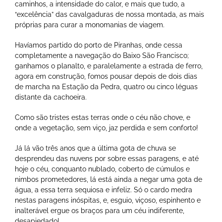
caminhos, a intensidade do calor, e mais que tudo, a
“excelência” das cavalgaduras de nossa montada, as mais
próprias para curar a monomanias de viagem.
Havíamos partido do porto de Piranhas, onde cessa
completamente a navegação do Baixo São Francisco;
ganhamos o planalto, e paralelamente a estrada de ferro,
agora em construção, fomos pousar depois de dois dias
de marcha na Estação da Pedra, quatro ou cinco léguas
distante da cachoeira.
Como são tristes estas terras onde o céu não chove, e
onde a vegetação, sem viço, jaz perdida e sem conforto!
Já lá vão três anos que a última gota de chuva se
desprendeu das nuvens por sobre essas paragens, e até
hoje o céu, conquanto nublado, coberto de cúmulos e
nimbos prometedores, lá está ainda a negar uma gota de
água, a essa terra sequiosa e infeliz. Só o cardo medra
nestas paragens inóspitas, e, esguio, viçoso, espinhento e
inalterável ergue os braços para um céu indiferente,
desapiedado!