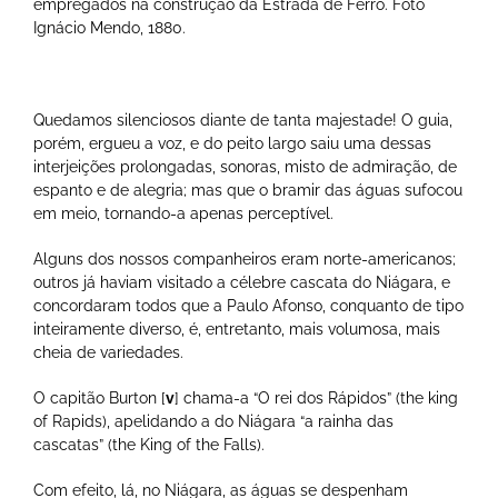
empregados na construção da Estrada de Ferro. Foto
Ignácio Mendo, 1880.
Quedamos silenciosos diante de tanta majestade! O guia,
porém, ergueu a voz, e do peito largo saiu uma dessas
interjeições prolongadas, sonoras, misto de admiração, de
espanto e de alegria; mas que o bramir das águas sufocou
em meio, tornando-a apenas perceptível.
Alguns dos nossos companheiros eram norte-americanos;
outros já haviam visitado a célebre cascata do Niágara, e
concordaram todos que a Paulo Afonso, conquanto de tipo
inteiramente diverso, é, entretanto, mais volumosa, mais
cheia de variedades.
O capitão Burton [
v
] chama-a “O rei dos Rápidos” (the king
of Rapids), apelidando a do Niágara “a rainha das
cascatas” (the King of the Falls).
Com efeito, lá, no Niágara, as águas se despenham