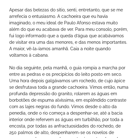
Apesar das belezas do sítio, senti, entretanto, que se me
arrefecia o entusiasmo. A cachoeira que eu havia
imaginado, o meu ideal de Paulo Afonso estava muito
além do que eu acabava de ver. Para meu consolo, porém,
fui logo informado que a queda d’água que acabávamos
de visitar era uma das menores, e das menos importantes.
A maior, vê-la-íamos amanhã. Caia a noite quando
voltamos à cabana.
No dia seguinte, pela manhã, o guia rompia a marcha por
entre as pedras e os precipícios do leito posto em seco.
Uma hora depois galgávamos um rochedo, de cujo ápice
se desfrutava toda a grande cachoeira. Vimos então, numa
profunda depressão do granito, rolarem as águas em
borbotões de espuma alvíssima, em esplêndido contraste
com as lajes negras do fundo. Vimos desde o alto da
penedia, onde o rio começa a despenhar-se, até a bacia
interior onde refervem as águas em turbilhão, por toda a
encosta, por todas as anfractuosidades do rochedo, de
250 palmos de alto, despenharem-se os novelos de