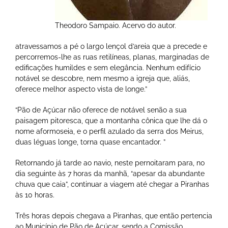
Theodoro Sampaio. Acervo do autor.
atravessamos a pé o largo lençol d’areia que a precede e
percorremos-lhe as ruas retilíneas, planas, marginadas de
edificações humildes e sem elegância. Nenhum edifício
notável se descobre, nem mesmo a igreja que, aliás,
oferece melhor aspecto vista de longe.”
“Pão de Açúcar não oferece de notável senão a sua
paisagem pitoresca, que a montanha cônica que lhe dá o
nome aformoseia, e o perfil azulado da serra dos Meirus,
duas léguas longe, torna quase encantador. ”
Retornando já tarde ao navio, neste pernoitaram para, no
dia seguinte às 7 horas da manhã, “apesar da abundante
chuva que caia”, continuar a viagem até chegar a Piranhas
às 10 horas.
Três horas depois chegava a Piranhas, que então pertencia
ao Município de Pão de Açúcar, sendo a Comissão