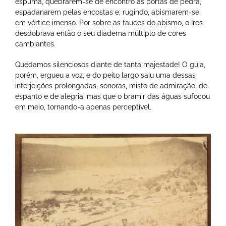
espuma, quebrarem-se de encontro às portas de pedra,
espadanarem pelas encostas e, rugindo, abismarem-se
em vórtice imenso. Por sobre as fauces do abismo, o Ires
desdobrava então o seu diadema múltiplo de cores
cambiantes.
Quedamos silenciosos diante de tanta majestade! O guia,
porém, ergueu a voz, e do peito largo saiu uma dessas
interjeições prolongadas, sonoras, misto de admiração, de
espanto e de alegria; mas que o bramir das águas sufocou
em meio, tornando-a apenas perceptível.