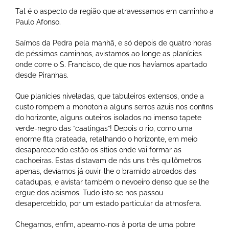
Tal é o aspecto da região que atravessamos em caminho a
Paulo Afonso.
Saímos da Pedra pela manhã, e só depois de quatro horas
de péssimos caminhos, avistamos ao longe as planícies
onde corre o S. Francisco, de que nos havíamos apartado
desde Piranhas.
Que planícies niveladas, que tabuleiros extensos, onde a
custo rompem a monotonia alguns serros azuis nos confins
do horizonte, alguns outeiros isolados no imenso tapete
verde-negro das “caatingas”! Depois o rio, como uma
enorme fita prateada, retalhando o horizonte, em meio
desaparecendo estão os sítios onde vai formar as
cachoeiras. Estas distavam de nós uns três quilômetros
apenas, devíamos já ouvir-lhe o bramido atroados das
catadupas, e avistar também o nevoeiro denso que se lhe
ergue dos abismos. Tudo isto se nos passou
desapercebido, por um estado particular da atmosfera.
Chegamos, enfim, apeamo-nos à porta de uma pobre