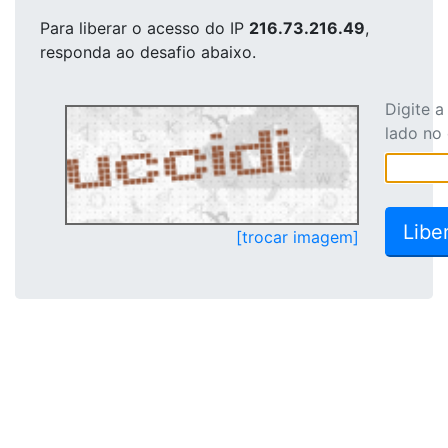
Para liberar o acesso
do IP
216.73.216.49
,
responda ao desafio abaixo.
Digite 
lado no
[trocar imagem]