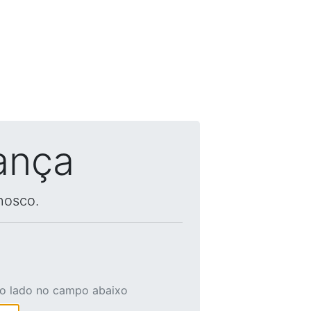
ança
nosco.
ao lado no campo abaixo