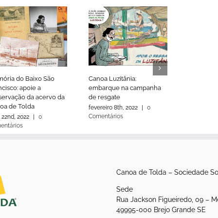
ória do Baixo São
Canoa Luzitânia:
Canoa Luz
cisco: apoie a
embarque na campanha
alagamen
servação da acervo da
de resgate
elevadas
oa de Tolda
comunica
fevereiro 8th, 2022
|
0
Comentários
l 22nd, 2022
|
0
outubro 1st
entários
Comentári
Canoa de Tolda – Sociedade So
Sede
Rua Jackson Figueiredo, 09 – M
49995-000 Brejo Grande SE