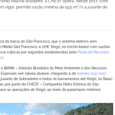
ônio natural brasileiro, a CHESF opera, desde 2017, com
m vigor, permite vazão mínima de 550 m³/s a jusante de
ica da bacia do São Francisco, que o sistema elétrico vem
 Médio São Francisco, a UHE Xingó, no trecho baixo) com vazões
etros cúbicos por segundo) estabelecidos pelo
Plano de Recursos
co.
, o IBAMA – Instituto Brasileiro do Meio Ambiente e dos Recursos
s Especiais (ver tabela abaixo), chegando à de
número 012/2017
jusante de Sobradinho e todos os barramentos até Xingó, no Baixo
-se, por parte da CHESF – Companhia Hidro Elétrica do São
para as operações de Xingó, ao invés de patamares mínimos