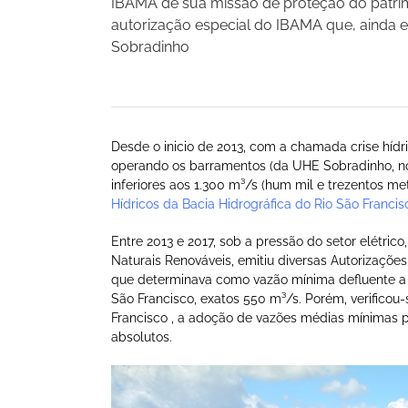
IBAMA de sua missão de proteção do patrim
autorização especial do IBAMA que, ainda e
Sobradinho
Desde o inicio de 2013, com a chamada crise hídr
operando os barramentos (da UHE Sobradinho, no
inferiores aos 1.300 m³/s (hum mil e trezentos m
Hídricos da Bacia Hidrográfica do Rio São Francis
Entre 2013 e 2017, sob a pressão do setor elétrico
Naturais Renováveis, emitiu diversas Autorizaçõe
que determinava como vazão mínima defluente a 
São Francisco, exatos 550 m³/s. Porém, verificou
Francisco , a adoção de vazões médias mínimas 
absolutos.