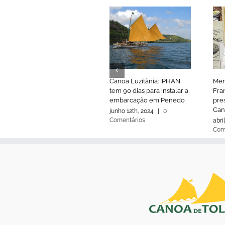
Canoa Luzitânia: IPHAN
Mem
tem 90 dias para instalar a
Fran
embarcação em Penedo
pre
Can
junho 12th, 2024
|
0
Comentários
abri
Com