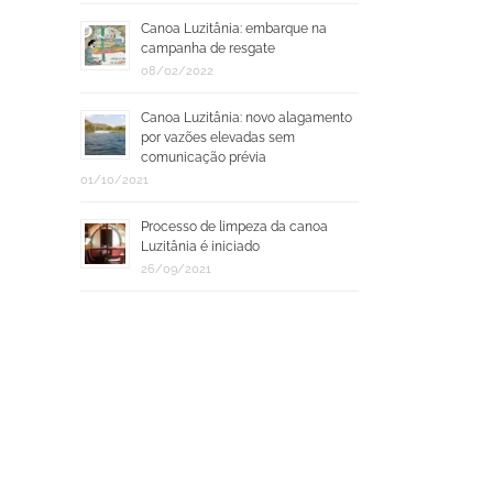
Canoa Luzitânia: embarque na
campanha de resgate
08/02/2022
Canoa Luzitânia: novo alagamento
por vazões elevadas sem
comunicação prévia
01/10/2021
Processo de limpeza da canoa
Luzitânia é iniciado
26/09/2021