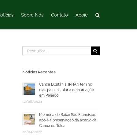
otícias
Sobre Nós
Contato
Apoie
Buscar
resultados
para:
Notícias Recentes
Canoa Luzitânia: IPHAN tem 90
dias para instalar a embarcação
em Penedo
12/06/2024
Memória do Baixo São Francisco:
apoie a preservação da acervo da
Canoa de Tolda
22/04/2022