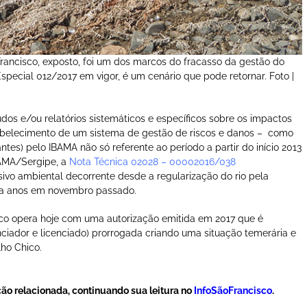
Francisco, exposto, foi um dos marcos do fracasso da gestão do
Especial 012/2017 em vigor, é um cenário que pode retornar. Foto |
dos e/ou relatórios sistemáticos e específicos sobre os impactos
abelecimento de um sistema de gestão de riscos e danos – como
tes) pelo IBAMA não só referente ao período a partir do início 2013
AMA/Sergipe, a
Nota Técnica 02028 – 00002016/038
vo ambiental decorrente desde a regularização do rio pela
a anos em novembro passado.
rico opera hoje com uma autorização emitida em 2017 que é
ciador e licenciado) prorrogada criando uma situação temerária e
lho Chico.
ão relacionada, continuando sua leitura no
InfoSãoFrancisco
.