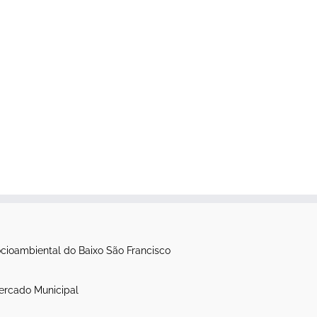
itânia: novo
Processo de limpeza da
to por vazões
canoa Luzitânia é iniciado
 sem
setembro 26th, 2021
|
0
ção prévia
Comentários
, 2021
|
0
os
cioambiental do Baixo São Francisco
ercado Municipal