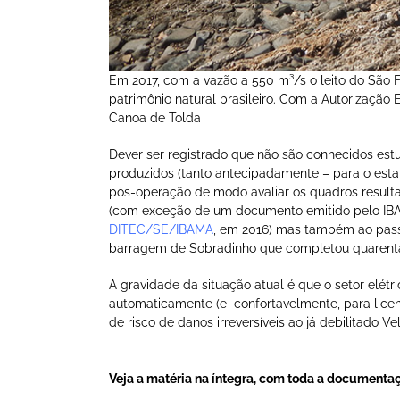
Em 2017, com a vazão a 550 m³/s o leito do São 
patrimônio natural brasileiro. Com a Autorização 
Canoa de Tolda
Dever ser registrado que não são conhecidos estu
produzidos (tanto antecipadamente – para o est
pós-operação de modo avaliar os quadros resultan
(com exceção de um documento emitido pelo IB
DITEC/SE/IBAMA
, em 2016) mas também ao passi
barragem de Sobradinho que completou quarent
A gravidade da situação atual é que o setor elét
automaticamente (e confortavelmente, para licen
de risco de danos irreversíveis ao já debilitado Ve
Veja a matéria na íntegra, com toda a documentaç