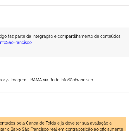
rtigo faz parte da integração e compartilhamento de conteúdos
InfoSãoFrancisco
.
017- Imagem | IBAMA via Rede InfoSãoFrancisco
tados pela Canoa de Tolda e já deve ter sua avaliação a
ntar o Baixo São Francisco real em contraposição ao oficialmente