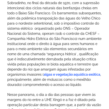
Sobradinho, no final da década de 1970, com a supressão
intencional dos ciclos naturais das benfazejas cheias em
todo o Baixo São Francisco. Os barramentos subsequentes,
além da polêmica transposição das águas do Velho Chico
para o nordeste setentrional, sob o impositivo controle do
sistema elétrico orquestrado pelo ONS – Operador
Nacional do Sistema, operam (sob o controle da CHESF –
Companhia Hidro Elétrica do São Francisco) num ambiente
institucional onde o direito à água para seres humanos e
para o meio ambiente são elementos secundários em
nome de uma chamada “segurança hídrica’ , qualificação
que é indiscutivelmente derrubada pela situação crítica
vivida pelas populações (e biota aquática e terrestre que
depende do rio) que amargam águas infestadas por
organismos invasores (
algas e vegetação aquática exótica
,
principalmente, além de moluscos como o mexilhão
dourado) comprometendo o acesso ao líquido.
Nesse panorama, o dia a dia das pessoas que vivem às
margens do rio entre a UHE Xingó e a foz é ditado pela
operação particular desta barragem que, a partir da vazão