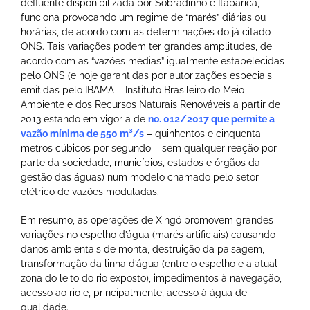
defluente disponibilizada por Sobradinho e Itaparica,
funciona provocando um regime de “marés” diárias ou
horárias, de acordo com as determinações do já citado
ONS. Tais variações podem ter grandes amplitudes, de
acordo com as “vazões médias” igualmente estabelecidas
pelo ONS (e hoje garantidas por autorizações especiais
emitidas pelo IBAMA – Instituto Brasileiro do Meio
Ambiente e dos Recursos Naturais Renováveis a partir de
2013 estando em vigor a de
no. 012/2017 que permite a
vazão mínima de 550 m³/s
– quinhentos e cinquenta
metros cúbicos por segundo – sem qualquer reação por
parte da sociedade, municípios, estados e órgãos da
gestão das águas) num modelo chamado pelo setor
elétrico de vazões moduladas.
Em resumo, as operações de Xingó promovem grandes
variações no espelho d’água (marés artificiais) causando
danos ambientais de monta, destruição da paisagem,
transformação da linha d’água (entre o espelho e a atual
zona do leito do rio exposto), impedimentos à navegação,
acesso ao rio e, principalmente, acesso à água de
qualidade.