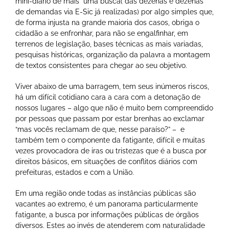
mini-diário de mais uma busca( das dezenas e dezenas
de demandas via E-Sic já realizadas) por algo simples que,
de forma injusta na grande maioria dos casos, obriga o
cidadão a se enfronhar, para não se engalfinhar, em
terrenos de legislação, bases técnicas as mais variadas,
pesquisas históricas, organização da palavra a montagem
de textos consistentes para chegar ao seu objetivo.
Viver abaixo de uma barragem, tem seus inúmeros riscos,
há um difícil cotidiano cara a cara com a detonação de
nossos lugares – algo que não é muito bem compreendido
por pessoas que passam por estar brenhas ao exclamar
“mas vocês reclamam de que, nesse paraíso?” – e
também tem o componente da fatigante, difícil e muitas
vezes provocadora de iras ou tristezas que é a busca por
direitos básicos, em situações de conflitos diários com
prefeituras, estados e com a União.
Em uma região onde todas as instâncias públicas são
vacantes ao extremo, é um panorama particularmente
fatigante, a busca por informações públicas de órgãos
diversos. Estes ao invés de atenderem com naturalidade