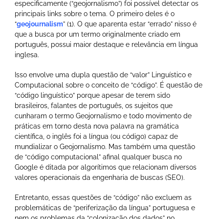
especificamente (“geojornalismo”) foi possível detectar os
principais links sobre o tema. O primeiro deles é o
“
geojournalism
” (1). O que aparenta estar “errado” nisso é
que a busca por um termo originalmente criado em
português, possui maior destaque e relevância em língua
inglesa.
Isso envolve uma dupla questão de “valor” Linguístico e
Computacional sobre o conceito de “código”. É questão de
“código linguístico” porque apesar de terem sido
brasileiros, falantes de português, os sujeitos que
cunharam o termo Geojornalismo e todo movimento de
práticas em torno desta nova palavra na gramática
científica, o inglês foi a língua (ou código) capaz de
mundializar o Geojornalismo. Mas também uma questão
de “código computacional” afinal qualquer busca no
Google é ditada por algorítimos que relacionam diversos
valores operacionais da engenharia de buscas (SEO).
Entretanto, essas questões de “código” não excluem as
problemáticas de “periferização da língua” portuguesa e
nem os problemas da “colonização dos dados” no