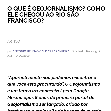
O QUE É GEOJORNALISMO? COMO
ELE CHEGOU AO RIO SÃO
FRANCISCO?
ARTIGO
por
ANTONIO HELENO CALDAS LARANJEIRA
|
SEXTA-FEIRA – 05 DE
JUNHO DE 2020
“Aparentemente não pudemos encontrar o
que você está procurando”. O Geojornalismo
é um termo irreconhecível pelo Google.
Mesmo após 8 anos do primeiro portal de
Geojornalismo ser lançado, criado por
brasileiros, o maior site de buscas do mundo