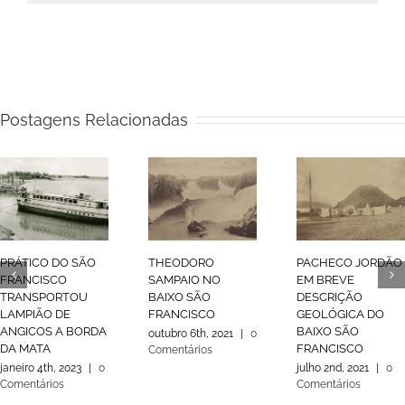
Postagens Relacionadas
PRÁTICO DO SÃO
THEODORO
PACHECO JORDÃO
FRANCISCO
SAMPAIO NO
EM BREVE
TRANSPORTOU
BAIXO SÃO
DESCRIÇÃO
LAMPIÃO DE
FRANCISCO
GEOLÓGICA DO
ANGICOS A BORDA
BAIXO SÃO
outubro 6th, 2021
|
0
DA MATA
FRANCISCO
Comentários
janeiro 4th, 2023
|
0
julho 2nd, 2021
|
0
Comentários
Comentários