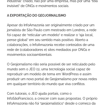
industrial” criado, não por uma empresa, mas por uma “teia
invisível” de ONGs e movimentos sociais.
A EXPORTAÇÃO DO GEOJORNALISMO
Apesar do InfoAmazonia ser originalmente criado por um
jornalista de São Paulo com mestrado em Londres, a rede
foi capaz de “reticular um modelo” e realizar o “aja local,
pense global” em seu sentido mais positivo. Aberto a
colaborações, o InfoAmazonia recebe conteúdos de uma
rede de [colaboradores e] sites mediados por ONGs e
movimentos socioambientais.
O Geojornalismo não seria possível de ser reticulado pelo
mundo sem o JEO (1), uma tecnologia social capaz de
reproduzir um modelo de tema em WordPress e assim
produzir um novo portal de Geojornalismo por novas redes
em qualquer território do mundo que viva conflitos.
Com tutorais, o JEO ajuda portais, como o
InfoSãoFrancisco, a crescer com suas propostas. O próprio
InfoAmazonia não foi “geojornalístico” desde o começo da