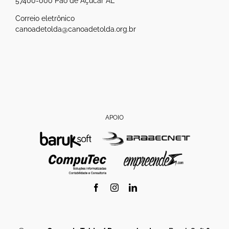
57400-000 Pão de Açúcar AL
Correio eletrônico
canoadetolda@canoadetolda.org.br
APOIO
Facebook
Instagram
LinkedIn