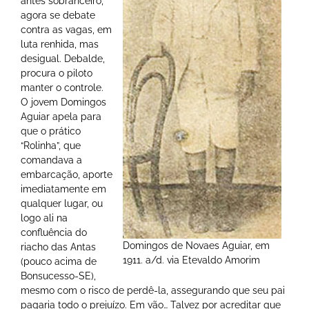
antes sobranceiro,
agora se debate
contra as vagas, em
luta renhida, mas
desigual. Debalde,
procura o piloto
manter o controle.
O jovem Domingos
Aguiar apela para
que o prático
“Rolinha”, que
comandava a
embarcação, aporte
imediatamente em
qualquer lugar, ou
logo ali na
confluência do
Domingos de Novaes Aguiar, em
riacho das Antas
1911. a/d. via Etevaldo Amorim
(pouco acima de
Bonsucesso-SE),
mesmo com o risco de perdê-la, assegurando que seu pai
pagaria todo o prejuízo. Em vão… Talvez por acreditar que