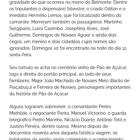
gravidade do que ocorrera no morro do Belmonte. Dentre
os tripulantes o dispensário Silvestre, o criado Odilon e o
imediato Hermínio Lemos, que foi localizado dentro do
camarote. Morreram também os passageiros: Martinho
Sergipano, Luiza Caximbo, Josephina Alves, José
Guilherme, Domingos de Novaes Aguiar e ainda dois
cegos, um menino e dois cidadãos cujos nomes são
ignorados. Domingos só foi encontrado na noite do dia 12,
sexta-feira.
Seu túmulo se acha no cemitério velho de Pão de Açúcar,
logo à direita do portão principal, ao lado de seus
familiares: Major João Machado de Novaes Melo (Barão de
Piaçabuçu) e Ferreira de Novaes, personagens importantes
da história de Pão de Açúcar.
Alguns lograram sobreviver: o comandante Pedro
Mathilde, o negociante Panta, Manoel Victorino, o guarda
telegráfico Pedro Marinho, Nicácio Duarte, Antônio Totó e
Justino Pereira, dentre outros. Mesmo depois de
decorridos noventa anos daquela fatídica viagem, os
habitantes da região ainda comentam o acontecimento.