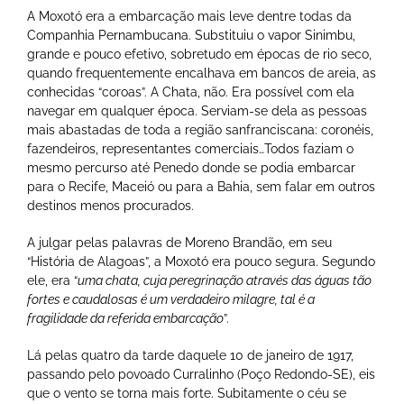
A Moxotó era a embarcação mais leve dentre todas da
Companhia Pernambucana. Substituiu o vapor Sinimbu,
grande e pouco efetivo, sobretudo em épocas de rio seco,
quando frequentemente encalhava em bancos de areia, as
conhecidas “coroas”. A Chata, não. Era possível com ela
navegar em qualquer época. Serviam-se dela as pessoas
mais abastadas de toda a região sanfranciscana: coronéis,
fazendeiros, representantes comerciais…Todos faziam o
mesmo percurso até Penedo donde se podia embarcar
para o Recife, Maceió ou para a Bahia, sem falar em outros
destinos menos procurados.
A julgar pelas palavras de Moreno Brandão, em seu
“História de Alagoas”, a Moxotó era pouco segura. Segundo
ele, era “
uma chata, cuja peregrinação através das águas tão
fortes e caudalosas é um verdadeiro milagre, tal é a
fragilidade da referida embarcação
”.
Lá pelas quatro da tarde daquele 10 de janeiro de 1917,
passando pelo povoado Curralinho (Poço Redondo-SE), eis
que o vento se torna mais forte. Subitamente o céu se