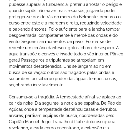
pudesse superar a turbulência, preferiu arrostar o perigo e,
quando supôs não haver mais recursos, julgando poder
proteger-se por detrás do morro do Belmonte, procurou o
curso entre este e a margem direita, reduzindo velocidade
e baixando âncoras. Foi o suficiente para a lancha tombar
desgovernada, completamente à mercê das ondas e do
vento. Seguem-se momentos de pavor. Forma-se de
repente um cenário dantesco: gritos, choro, desespero. A
água transpõe o convés e invade todo o vão interior. Pânico
geral! Passageiros e tripulantes se atropelam em
movimentos desordenados. Uns se lançam ao rio em
busca de salvação; outros são tragados pelas ondas e
sucumbem ao soberbo poder das águas tempestuosas,
soçobrando inevitavelmente.
Consuma-se a tragédia. A tempestade afinal se aplaca ao
cair da noite. Dia seguinte, a notícia se espalha. De Pão de
Açúcar, onde a tempestade destelhou casas e derrubou
árvores, partiram equipes de busca, coordenadas pelo
Capitão Manoel Rego. Trabalho difícil e doloroso que ia
revelando, a cada corpo encontrado, a extensão e a