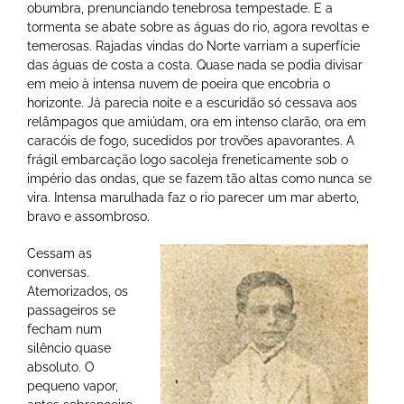
obumbra, prenunciando tenebrosa tempestade. E a
tormenta se abate sobre as águas do rio, agora revoltas e
temerosas. Rajadas vindas do Norte varriam a superfície
das águas de costa a costa. Quase nada se podia divisar
em meio à intensa nuvem de poeira que encobria o
horizonte. Já parecia noite e a escuridão só cessava aos
relâmpagos que amiúdam, ora em intenso clarão, ora em
caracóis de fogo, sucedidos por trovões apavorantes. A
frágil embarcação logo sacoleja freneticamente sob o
império das ondas, que se fazem tão altas como nunca se
vira. Intensa marulhada faz o rio parecer um mar aberto,
bravo e assombroso.
Cessam as
conversas.
Atemorizados, os
passageiros se
fecham num
silêncio quase
absoluto. O
pequeno vapor,