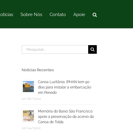
otícias
Sobre Nós
Contato
Apoie
Buscar
resultados
para:
Notícias Recentes
Canoa Luzitânia: IPHAN tem 90
dias para instalar a embarcação
em Penedo
12/06/2024
Memória do Baixo São Francisco:
apoie a preservação da acervo da
Canoa de Tolda
22/04/2022