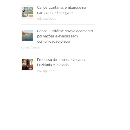
Canoa Luzitânia: embarque na
campanha de resgate
08/02/2022
Canoa Luzitânia: novo alagamento
por vazões elevadas sem
comunicação prévia
01/10/2021
Processo de limpeza da canoa
Luzitânia é iniciado
26/09/2021