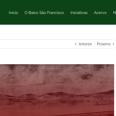
Início
O Baixo São Francisco
Iniciativas
Acervo
N
Anterior
Próximo