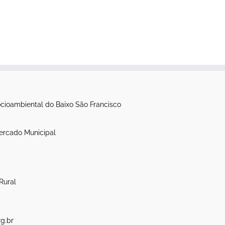
itânia: novo
Processo de limpeza da
to por vazões
canoa Luzitânia é iniciado
 sem
setembro 26th, 2021
|
0
ção prévia
Comentários
, 2021
|
0
os
cioambiental do Baixo São Francisco
ercado Municipal
Rural
g.br