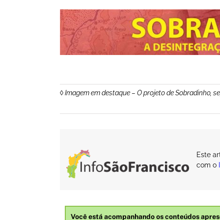
◊ Imagem em destaque – O projeto de Sobradinho, s
Este a
com o
Você está acompanhando os conteúdos apres