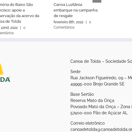
ória do Baixo São
Canoa Luzitânia:
Canoa Luz
cisco: apoie a
embarque na campanha
alagamen
servação da acervo da
de resgate
elevadas
oa de Tolda
comunica
fevereiro 8th, 2022
|
0
Comentários
l 22nd, 2022
|
0
outubro 1st
entários
Comentári
Canoa de Tolda – Sociedade So
Sede
Rua Jackson Figueiredo, 09 – M
49995-000 Brejo Grande SE
Base Sertão
Reserva Mato da Onça
Povoado Mato da Onça – Zona 
57400-000 Pão de Açúcar AL
Correio eletrônico
canoadetolda@canoadetolda.or