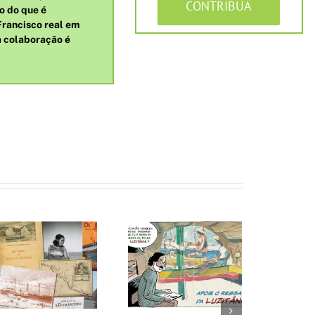
CONTRIBUA
o do que é
Francisco real em
a colaboração é