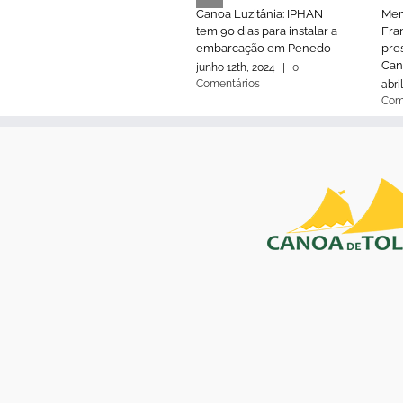
Canoa Luzitânia: IPHAN
Mem
tem 90 dias para instalar a
Fran
embarcação em Penedo
pre
Can
junho 12th, 2024
|
0
Comentários
abri
Com