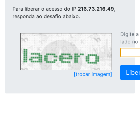
Para liberar o acesso
do IP
216.73.216.49
,
responda ao desafio abaixo.
Digite 
lado no
[trocar imagem]