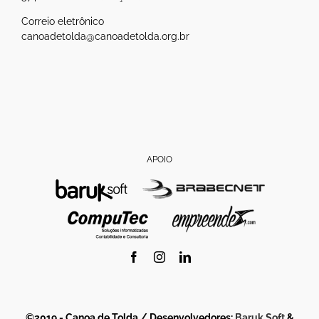
Correio eletrônico
canoadetolda@canoadetolda.org.br
APOIO
Facebook
Instagram
LinkedIn
©2019 - Canoa de Tolda / Desenvolvedores:
Baruk Soft
&