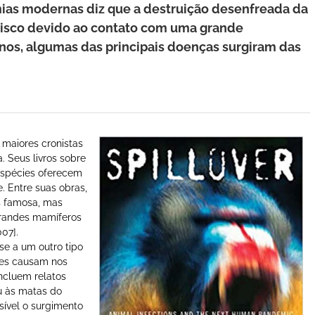
mias modernas diz que a destruição desenfreada da
risco devido ao contato com uma grande
anos, algumas das principais doenças surgiram das
maiores cronistas
. Seus livros sobre
 espécies oferecem
 Entre suas obras,
is famosa, mas
grandes mamíferos
07].
se a um outro tipo
eles causam nos
incluem relatos
u às matas do
sível o surgimento