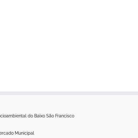
itânia: novo
Processo de limpeza da
to por vazões
canoa Luzitânia é iniciado
 sem
setembro 26th, 2021
|
0
ção prévia
Comentários
, 2021
|
0
os
cioambiental do Baixo São Francisco
ercado Municipal