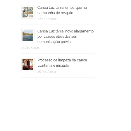
Canoa Luzitânia: embarque na
campanha de resgate
08/02/2022
Canoa Luzitânia: novo alagamento
por vazões elevadas sem
comunicação prévia
01/10/2021
Processo de limpeza da canoa
Luzitânia é iniciado
26/09/2021