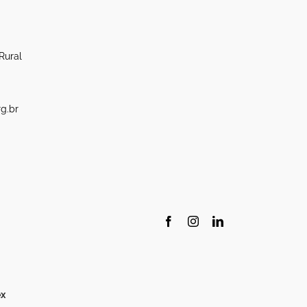
Rural
g.br
Facebook
Instagram
LinkedIn
x