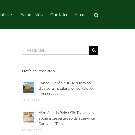
otícias
Sobre Nós
Contato
Apoie
Buscar
resultados
para:
Notícias Recentes
Canoa Luzitânia: IPHAN tem 90
dias para instalar a embarcação
em Penedo
12/06/2024
Memória do Baixo São Francisco:
apoie a preservação da acervo da
Canoa de Tolda
22/04/2022