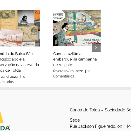
ória do Baixo São
Canoa Luzitânia:
Canoa Luz
cisco: apoie a
embarque na campanha
alagamen
servação da acervo da
de resgate
elevadas
oa de Tolda
comunica
fevereiro 8th, 2022
|
0
Comentários
l 22nd, 2022
|
0
outubro 1st
entários
Comentári
Canoa de Tolda – Sociedade So
Sede
Rua Jackson Figueiredo, 09 – M