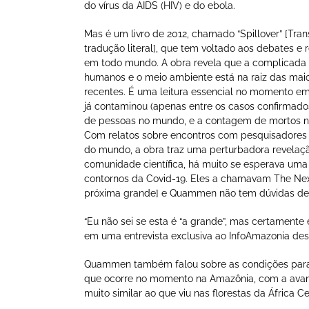
do vírus da AIDS (HIV) e do ebola.
Mas é um livro de 2012, chamado “Spillover” [Tr
tradução literal], que tem voltado aos debates e
em todo mundo. A obra revela que a complicada 
humanos e o meio ambiente está na raiz das mai
recentes. É uma leitura essencial no momento em
já contaminou (apenas entre os casos confirmado
de pessoas no mundo, e a contagem de mortos nã
Com relatos sobre encontros com pesquisadores 
do mundo, a obra traz uma perturbadora revelaçã
comunidade científica, há muito se esperava um
contornos da Covid-19. Eles a chamavam The Nex
próxima grande] e Quammen não tem dúvidas de q
“Eu não sei se esta é “a grande”, mas certamente
em uma entrevista exclusiva ao InfoAmazonia de
Quammen também falou sobre as condições para 
que ocorre no momento na Amazônia, com a avanç
muito similar ao que viu nas florestas da África Ce