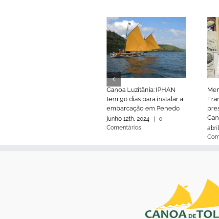
Canoa Luzitânia: IPHAN
Mem
tem 90 dias para instalar a
Fran
embarcação em Penedo
pre
Can
junho 12th, 2024
|
0
Comentários
abri
Com