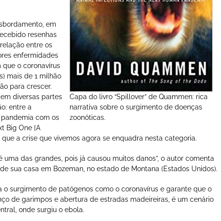
ansbordamento, em
 recebido resenhas
relação entre os
ores enfermidades
 que o coronavírus
s) mais de 1 milhão
o para crescer.
em diversas partes
Capa do livro “Spillover” de Quammen: rica
o: entre a
narrativa sobre o surgimento de doenças
a pandemia com os
zoonóticas.
t Big One [A
ue a crise que vivemos agora se enquadra nesta categoria.
 é uma das grandes, pois já causou muitos danos”, o autor comenta
sde sua casa em Bozeman, no estado de Montana (Estados Unidos).
o surgimento de patógenos como o coronavírus e garante que o
o de garimpos e abertura de estradas madeireiras, é um cenário
ntral, onde surgiu o ebola.