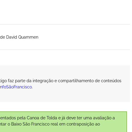
a de David Quammen
rtigo faz parte da integração e compartilhamento de conteúdos
InfoSãoFrancisco
.
ntados pela Canoa de Tolda e já deve ter uma avaliação a
ntar o Baixo São Francisco real em contraposição ao