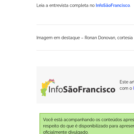
Leia a entrevista completa no
I
nfoSãoFrancisco
.
Imagem em destaque – Ronan Donovan, cortesi
Este a
com o
Você está acompanhando os conteúdos aprese
respeito do que é disponibilizado para aprese
oficialmente divulgado.