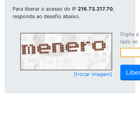
Para liberar o acesso
do IP
216.73.217.70
,
responda ao desafio abaixo.
Digite 
lado no
[trocar imagem]