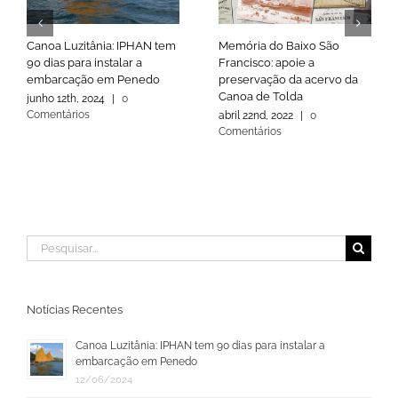
Canoa Luzitânia: IPHAN tem
Memória do Baixo São
90 dias para instalar a
Francisco: apoie a
embarcação em Penedo
preservação da acervo da
Canoa de Tolda
junho 12th, 2024
|
0
Comentários
abril 22nd, 2022
|
0
Comentários
Buscar
resultados
para:
Notícias Recentes
Canoa Luzitânia: IPHAN tem 90 dias para instalar a
embarcação em Penedo
12/06/2024