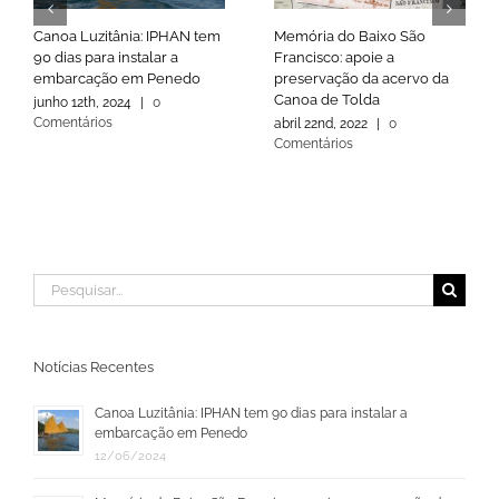
Canoa Luzitânia: IPHAN tem
Memória do Baixo São
90 dias para instalar a
Francisco: apoie a
embarcação em Penedo
preservação da acervo da
Canoa de Tolda
junho 12th, 2024
|
0
Comentários
abril 22nd, 2022
|
0
Comentários
Buscar
resultados
para:
Notícias Recentes
Canoa Luzitânia: IPHAN tem 90 dias para instalar a
embarcação em Penedo
12/06/2024