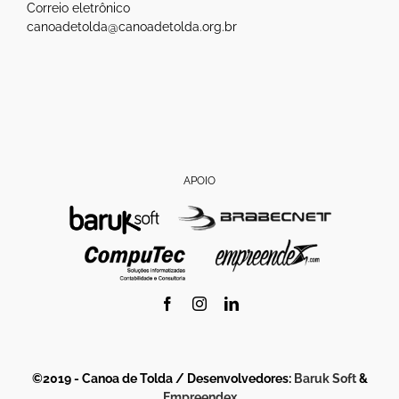
Correio eletrônico
canoadetolda@canoadetolda.org.br
APOIO
Facebook
Instagram
LinkedIn
©2019 - Canoa de Tolda / Desenvolvedores:
Baruk Soft
&
Empreendex