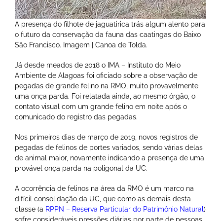
A presença do filhote de jaguatirica trás algum alento para
o futuro da conservação da fauna das caatingas do Baixo
São Francisco. Imagem | Canoa de Tolda.
Já desde meados de 2018 o IMA – Instituto do Meio
Ambiente de Alagoas foi oficiado sobre a observação de
pegadas de grande felino na RMO, muito provavelmente
uma onça parda. Foi relatada ainda, ao mesmo órgão, o
contato visual com um grande felino em noite após o
comunicado do registro das pegadas.
Nos primeiros dias de março de 2019, novos registros de
pegadas de felinos de portes variados, sendo várias delas
de animal maior, novamente indicando a presença de uma
provável onça parda na poligonal da UC.
A ocorrência de felinos na área da RMO é um marco na
difícil consolidação da UC, que como as demais desta
classe (a
RPPN – Reserva Particular do Patrimônio Natural
)
sofre consideráveis pressões diárias por parte de pessoas