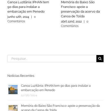
Canoa Luzitânia: IPHAN tem
Memória do Baixo São
90 dias para instalar a
Francisco: apoie a
embarcação em Penedo
preservação da acervo da
Canoa de Tolda
junho 12th, 2024
|
0
Comentários
abril 22nd, 2022
|
0
Comentários
Buscar
resultados
para:
Notícias Recentes
Canoa Luzitânia: IPHAN tem 90 dias para instalar a
embarcação em Penedo
12/06/2024
Memória do Baixo São Francisco: apoie a preservação da
acervo da Canoa de Tolda