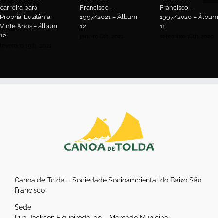
carreira para
Francisco –
Francisco –
Propriá. Luzitânia:
1997/2021 – Álbum
1997/2020 – Álbum
Vinte Anos – álbum
12
11
12
janeiro 6th, 2021
setembro 16th, 2020
fevereiro 19th, 2021
Canoa de Tolda – Sociedade Socioambiental do Baixo São
Francisco
Sede
Rua Jackson Figueiredo, 09 – Mercado Municipal