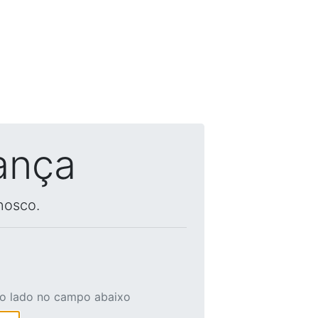
ança
nosco.
ao lado no campo abaixo