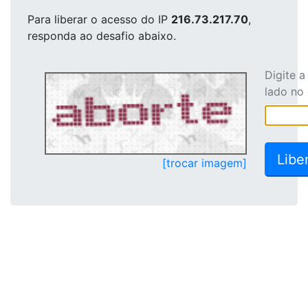
Para liberar o acesso
do IP
216.73.217.70
,
responda ao desafio abaixo.
Digite 
lado no
[trocar imagem]