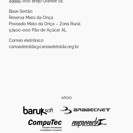
49995-000 Brejo Grande SE
Base Sertão
Reserva Mato da Onça
Povoado Mato da Onça – Zona Rural
57400-000 Pão de Açúcar AL
Correio eletrônico
canoadetolda@canoadetolda.org.br
APOIO