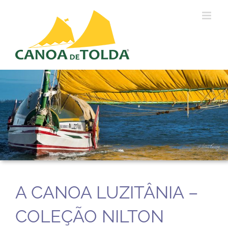
Ir
para
o
conteúdo
A CANOA LUZITÂNIA –
COLEÇÃO NILTON