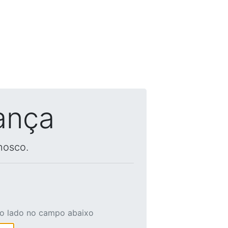
ança
nosco.
ao lado no campo abaixo