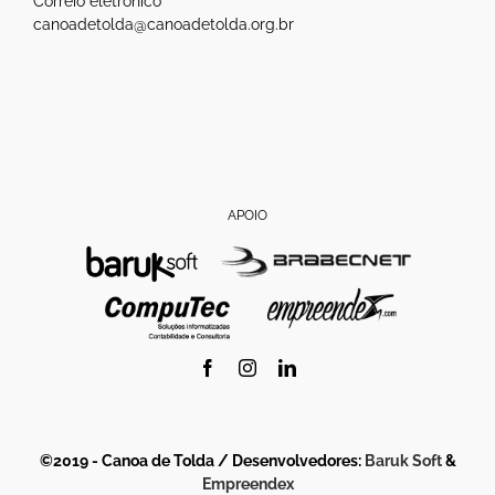
Correio eletrônico
canoadetolda@canoadetolda.org.br
APOIO
Facebook
Instagram
LinkedIn
©2019 - Canoa de Tolda / Desenvolvedores:
Baruk Soft
&
Empreendex