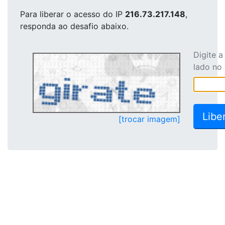
Para liberar o acesso
do IP
216.73.217.148
,
responda ao desafio abaixo.
Digite 
lado no
[trocar imagem]