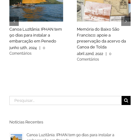
Canoa Luzitânia: IPHAN tem
Memória do Baixo São
90 dias para instalar a
Francisco: apoie a
embarcação em Penedo
preservação da acervo da
Canoa de Tolda
junho 12th, 2024
|
0
Comentários
abril 22nd, 2022
|
0
Comentários
Buscar
resultados
para:
Notícias Recentes
Canoa Luzitânia: IPHAN tem 90 dias para instalar a