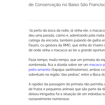
de Conservação no Baixo São Francis
“Já perto da boca da noite, lá vinha ele, o macac
deu uma parada, calmo e, adentrando pela mata
catinga da encosta, também pulando de galho em g
Fausto, co-gestora da RMO, que vinha do Viveiro 
de onde vinha o macaco) ao ter a grande oportuni
Fazia tempo, muito tempo, que um primata da esp
sombreada, fica a dúvida sobre ser um
macaco-p
peito-amarelo
(Sapajus xanthosternos), ambos co
sobretudo na região “das pedras”, entre a Boca 
A rapidez da passagem do primata não permitiu a
de frutos e pequenos animais que são parte da di
deixou intrigados foi a situação de um indivídu
razoavelmente numerosos.