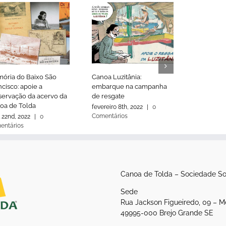
ória do Baixo São
Canoa Luzitânia:
Canoa Luz
cisco: apoie a
embarque na campanha
alagamen
servação da acervo da
de resgate
elevadas
oa de Tolda
comunica
fevereiro 8th, 2022
|
0
Comentários
l 22nd, 2022
|
0
outubro 1st
entários
Comentári
Canoa de Tolda – Sociedade So
Sede
Rua Jackson Figueiredo, 09 – M
49995-000 Brejo Grande SE