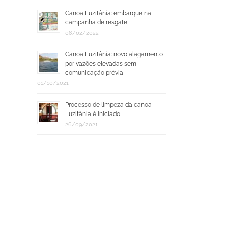
Canoa Luzitânia: embarque na
campanha de resgate
08/02/2022
Canoa Luzitânia: novo alagamento
por vazões elevadas sem
comunicação prévia
01/10/2021
Processo de limpeza da canoa
Luzitânia é iniciado
26/09/2021