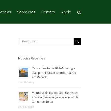
otícias
Sobre Nós
Contato
Apoie
Buscar
resultados
para:
Notícias Recentes
Canoa Luzitânia: IPHAN tem 90
dias para instalar a embarcação
em Penedo
12/06/2024
Memória do Baixo São Francisco:
apoie a preservação da acervo da
Canoa de Tolda
22/04/2022