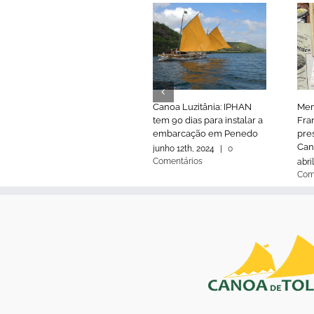
Canoa Luzitânia: IPHAN
Mem
tem 90 dias para instalar a
Fran
embarcação em Penedo
pre
Can
junho 12th, 2024
|
0
Comentários
abri
Com