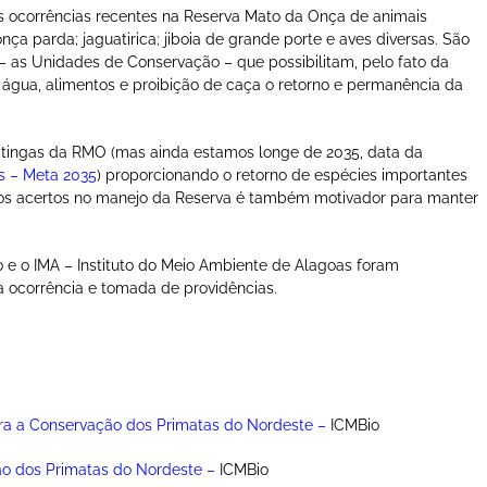
s ocorrências recentes na Reserva Mato da Onça de animais
a parda; jaguatirica; jiboia de grande porte e aves diversas. São
 – as Unidades de Conservação – que possibilitam, pelo fato da
 água, alimentos e proibição de caça o retorno e permanência da
aatingas da RMO (mas ainda estamos longe de 2035, data da
s – Meta 2035
) proporcionando o retorno de espécies importantes
rsos acertos no manejo da Reserva é também motivador para manter
 e o IMA – Instituto do Meio Ambiente de Alagoas foram
a ocorrência e tomada de providências.
ra a Conservação dos Primatas do Nordeste
–
ICMBio
ão dos Primatas do Nordeste
–
ICMBio