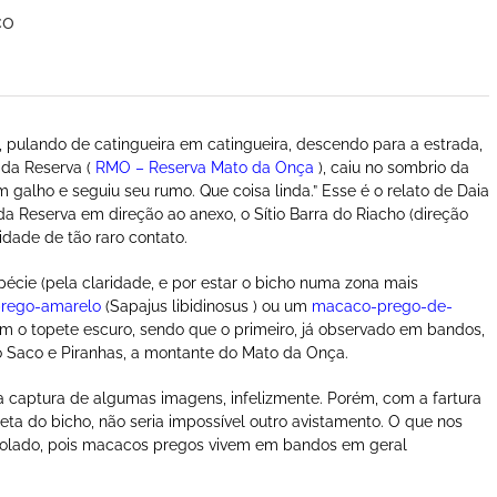
co
o, pulando de catingueira em catingueira, descendo para a estrada,
 da Reserva (
RMO – Reserva Mato da Onça
), caiu no sombrio da
alho e seguiu seu rumo. Que coisa linda.” Esse é o relato de Daia
da Reserva em direção ao anexo, o Sítio Barra do Riacho (direção
dade de tão raro contato.
écie (pela claridade, e por estar o bicho numa zona mais
rego-amarelo
(Sapajus libidinosus ) ou um
macaco-prego-de-
m o topete escuro, sendo que o primeiro, já observado em bandos,
do Saco e Piranhas, a montante do Mato da Onça.
 captura de algumas imagens, infelizmente. Porém, com a fartura
eta do bicho, não seria impossível outro avistamento. O que nos
o isolado, pois macacos pregos vivem em bandos em geral