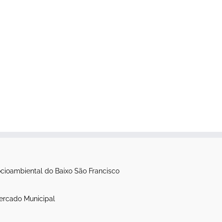
itânia: novo
Processo de limpeza da
to por vazões
canoa Luzitânia é iniciado
 sem
setembro 26th, 2021
|
0
ção prévia
Comentários
, 2021
|
0
os
cioambiental do Baixo São Francisco
ercado Municipal