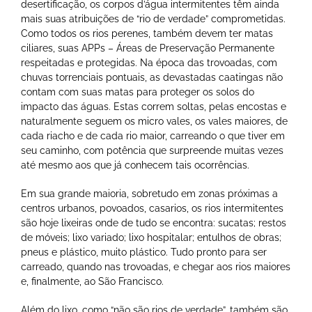
desertificação, os corpos d’água intermitentes têm ainda
mais suas atribuições de “rio de verdade” comprometidas.
Como todos os rios perenes, também devem ter matas
ciliares, suas APPs – Áreas de Preservação Permanente
respeitadas e protegidas. Na época das trovoadas, com
chuvas torrenciais pontuais, as devastadas caatingas não
contam com suas matas para proteger os solos do
impacto das águas. Estas correm soltas, pelas encostas e
naturalmente seguem os micro vales, os vales maiores, de
cada riacho e de cada rio maior, carreando o que tiver em
seu caminho, com potência que surpreende muitas vezes
até mesmo aos que já conhecem tais ocorrências.
Em sua grande maioria, sobretudo em zonas próximas a
centros urbanos, povoados, casarios, os rios intermitentes
são hoje lixeiras onde de tudo se encontra: sucatas; restos
de móveis; lixo variado; lixo hospitalar; entulhos de obras;
pneus e plástico, muito plástico. Tudo pronto para ser
carreado, quando nas trovoadas, e chegar aos rios maiores
e, finalmente, ao São Francisco.
Além do lixo, como “não são rios de verdade”, também são