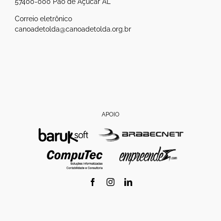
57400-000 Pão de Açúcar AL
Correio eletrônico
canoadetolda@canoadetolda.org.br
APOIO
Facebook
Instagram
LinkedIn