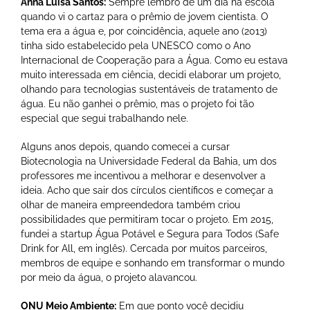
Anna Luisa Santos:
Sempre lembro de um dia na escola
quando vi o cartaz para o prêmio de jovem cientista. O
tema era a água e, por coincidência, aquele ano (2013)
tinha sido estabelecido pela UNESCO como o Ano
Internacional de Cooperação para a Água. Como eu estava
muito interessada em ciência, decidi elaborar um projeto,
olhando para tecnologias sustentáveis de tratamento de
água. Eu não ganhei o prêmio, mas o projeto foi tão
especial que segui trabalhando nele.
Alguns anos depois, quando comecei a cursar
Biotecnologia na Universidade Federal da Bahia, um dos
professores me incentivou a melhorar e desenvolver a
ideia. Acho que sair dos círculos científicos e começar a
olhar de maneira empreendedora também criou
possibilidades que permitiram tocar o projeto. Em 2015,
fundei a startup Água Potável e Segura para Todos (Safe
Drink for All, em inglês). Cercada por muitos parceiros,
membros de equipe e sonhando em transformar o mundo
por meio da água, o projeto alavancou.
ONU Meio Ambiente:
Em que ponto você decidiu