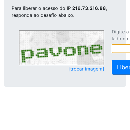
Para liberar o acesso
do IP
216.73.216.88
,
responda ao desafio abaixo.
Digite 
lado no
[trocar imagem]