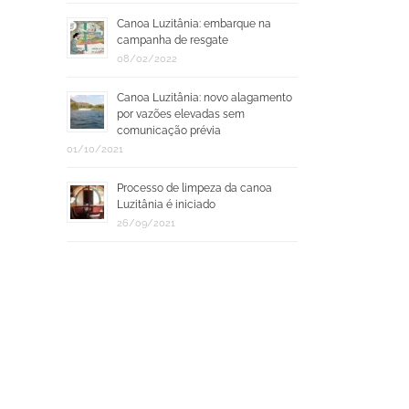
Canoa Luzitânia: embarque na
campanha de resgate
08/02/2022
Canoa Luzitânia: novo alagamento
por vazões elevadas sem
comunicação prévia
01/10/2021
Processo de limpeza da canoa
Luzitânia é iniciado
26/09/2021