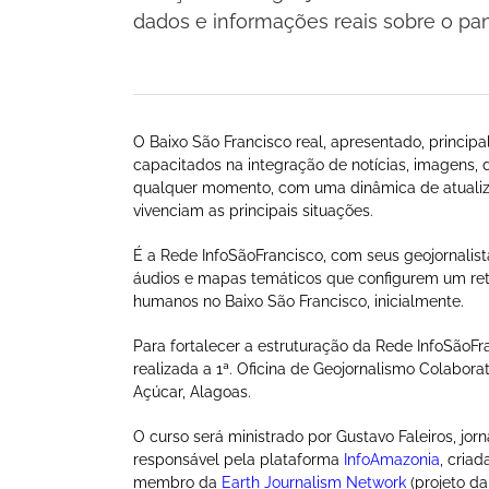
dados e informações reais sobre o pa
O Baixo São Francisco real, apresentado, principa
capacitados na integração de notícias, imagens, 
qualquer momento, com uma dinâmica de atualiza
vivenciam as principais situações.
É a Rede InfoSãoFrancisco, com seus geojornalis
áudios e mapas temáticos que configurem um retr
humanos no Baixo São Francisco, inicialmente.
Para fortalecer a estruturação da Rede InfoSãoFra
realizada a 1ª. Oficina de Geojornalismo Colabo
Açúcar, Alagoas.
O curso será ministrado por Gustavo Faleiros, jorn
responsável pela plataforma
InfoAmazonia
, criad
membro da
Earth Journalism Network
(projeto d