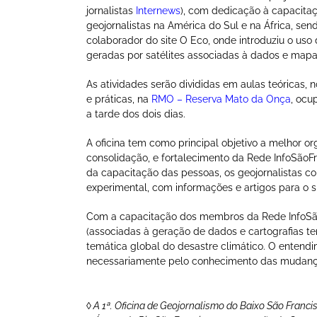
jornalistas
Internews
), com dedicação à capacita
geojornalistas na América do Sul e na África, sen
colaborador do site O Eco, onde introduziu o uso 
geradas por satélites associadas à dados e mapas
As atividades serão divididas em aulas teóricas, 
e práticas, na
RMO – Reserva Mato da Onça
, ocu
a tarde dos dois dias.
A oficina tem como principal objetivo a melhor o
consolidação, e fortalecimento da Rede InfoSãoFr
da capacitação das pessoas, os geojornalistas col
experimental, com informações e artigos para o s
Com a capacitação dos membros da Rede InfoSãoF
(associadas à geração de dados e cartografias te
temática global do desastre climático. O entendi
necessariamente pelo conhecimento das mudanças 
◊
A 1ª. Oficina de Geojornalismo do Baixo São Franci