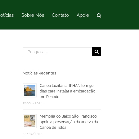
otícias
Sobre Nós
Contato
Apoie
Buscar
resultados
para:
Notícias Recentes
Canoa Luzitânia: IPHAN tem 90
dias para instalar a embarcação
em Penedo
12/06/2024
Memória do Baixo São Francisco:
apoie a preservação da acervo da
Canoa de Tolda
22/04/2022