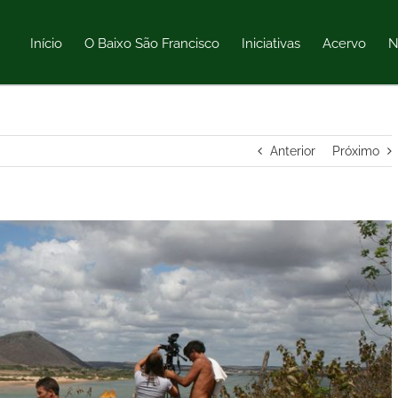
Início
O Baixo São Francisco
Iniciativas
Acervo
N
Anterior
Próximo