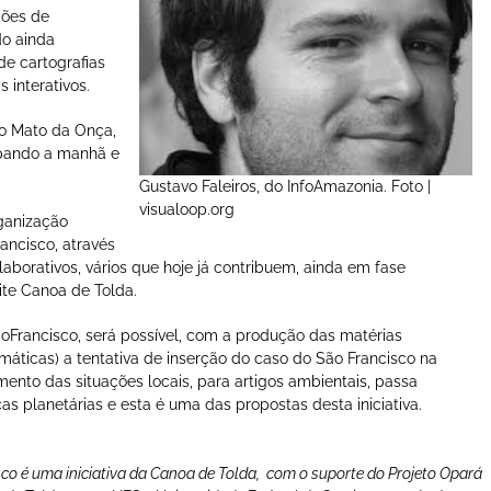
ções de
do ainda
de cartografias
 interativos.
no Mato da Onça,
pando a manhã e
Gustavo Faleiros, do InfoAmazonia. Foto |
visualoop.org
rganização
ancisco, através
aborativos, vários que hoje já contribuem, ainda em fase
ite Canoa de Tolda.
rancisco, será possível, com a produção das matérias
máticas) a tentativa de inserção do caso do São Francisco na
mento das situações locais, para artigos ambientais, passa
planetárias e esta é uma das propostas desta iniciativa.
sco é uma iniciativa da Canoa de Tolda,
com o suporte do Projeto Opará