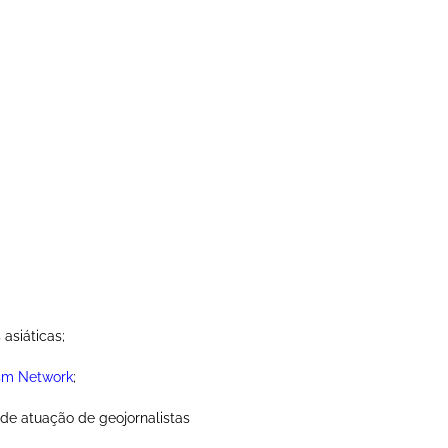
 asiáticas;
ism Network
;
a de atuação de geojornalistas