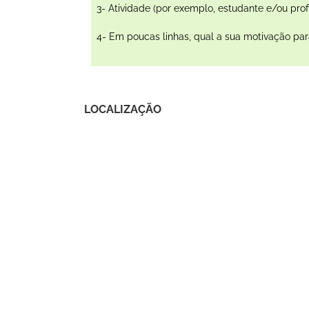
3- Atividade (por exemplo, estudante e/ou pro
4- Em poucas linhas, qual a sua motivação para 
LOCALIZAÇÃO