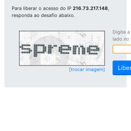
Para liberar o acesso
do IP
216.73.217.148
,
responda ao desafio abaixo.
Digite 
lado no
[trocar imagem]