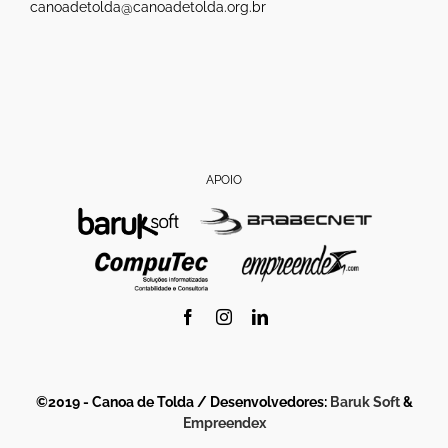
canoadetolda@canoadetolda.org.br
APOIO
Facebook
Instagram
LinkedIn
©2019 - Canoa de Tolda / Desenvolvedores:
Baruk Soft
&
Empreendex