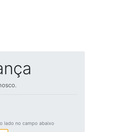
ança
nosco.
ao lado no campo abaixo