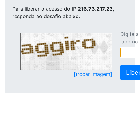
Para liberar o acesso
do IP
216.73.217.23
,
responda ao desafio abaixo.
Digite 
lado no
[trocar imagem]