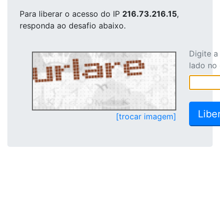
Para liberar o acesso
do IP
216.73.216.15
,
responda ao desafio abaixo.
Digite 
lado no
[trocar imagem]