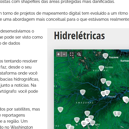
listas com shapefiles das áreas protegidas mais danificadas.
torno de projetos de mapeamento digital tem evoluído a um ritmo muit
uxe uma abordagem mais conceitual para o que estávamos realmente
 desenvolvíamos o
ue pode ser visto como
o de dados
s tentando resolver
faz, desde o seu
lataforma onde você
bacias hidrográficas,
junto a notícias. Na
artógrafo: você pode
os por satélites, mas
 reportagens
re a região. Um
ado no Washington