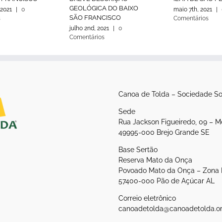
GEOLÓGICA DO BAIXO
 2021
|
0
maio 7th, 2021
|
SÃO FRANCISCO
s
Comentários
julho 2nd, 2021
|
0
Comentários
Canoa de Tolda – Sociedade So
Sede
Rua Jackson Figueiredo, 09 – M
49995-000 Brejo Grande SE
Base Sertão
Reserva Mato da Onça
Povoado Mato da Onça – Zona 
57400-000 Pão de Açúcar AL
Correio eletrônico
canoadetolda@canoadetolda.or