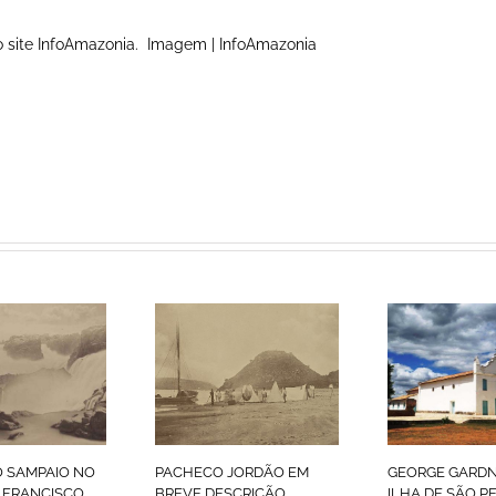
 site InfoAmazonia. Imagem | InfoAmazonia
 SAMPAIO NO
PACHECO JORDÃO EM
GEORGE GARDN
 FRANCISCO
BREVE DESCRIÇÃO
ILHA DE SÃO P