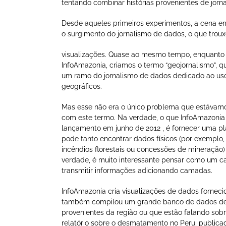
tentando combinar histórias provenientes de jorna
Desde aqueles primeiros experimentos, a cena em 
o surgimento do jornalismo de dados, o que tro
visualizações. Quase ao mesmo tempo, enquanto
InfoAmazonia, criamos o termo “geojornalismo”, q
um ramo do jornalismo de dados dedicado ao us
geográficos.
Mas esse não era o único problema que estávamo
com este termo. Na verdade, o que InfoAmazonia 
lançamento em junho de 2012 , é fornecer uma p
pode tanto encontrar dados físicos (por exemplo, 
incêndios florestais ou concessões de mineração) 
verdade, é muito interessante pensar como um c
transmitir informações adicionando camadas.
InfoAmazonia cria visualizações de dados fornecid
também compilou um grande banco de dados de
provenientes da região ou que estão falando sob
relatório sobre o desmatamento no Peru, public