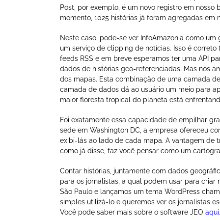
Post, por exemplo, é um novo registro em nosso 
momento, 1025 histórias já foram agregadas em 
Neste caso, pode-se ver InfoAmazonia como um 
um serviço de clipping de notícias. Isso é corret
feeds RSS e em breve esperamos ter uma API pa
dados de histórias geo-referenciadas. Mas nós a
dos mapas. Esta combinação de uma camada de 
camada de dados dá ao usuário um meio para apr
maior floresta tropical do planeta está enfrentand
Foi exatamente essa capacidade de empilhar gra
sede em Washington DC, a empresa ofereceu como
exibi-lás ao lado de cada mapa. A vantagem de t
como já disse, faz você pensar como um cartógra
Contar histórias, juntamente com dados geográf
para os jornalistas, a qual podem usar para cri
São Paulo e lançamos um tema WordPress chamad
simples utilizá-lo e queremos ver os jornalista
Você pode saber mais sobre o software JEO
aqui